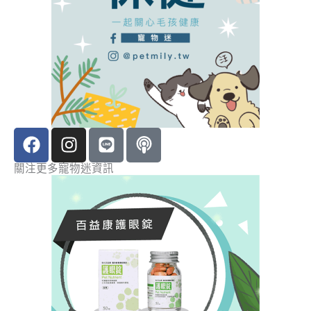
F
I
L
P
a
n
i
o
c
s
n
d
關注更多寵物迷資訊
e
t
e
c
b
a
a
o
g
s
o
r
t
k
a
m