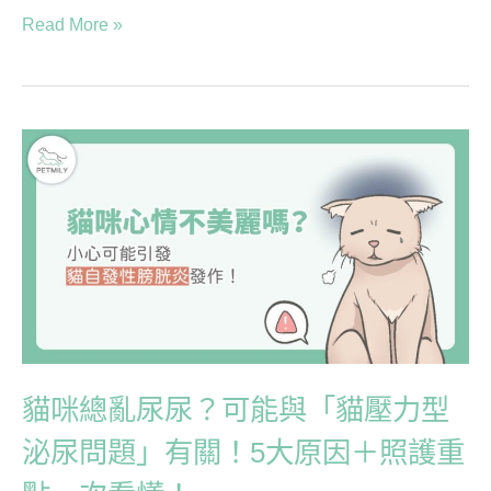
Read More »
貓
咪
總
亂
尿
尿？
可
能
與
「貓
貓咪總亂尿尿？可能與「貓壓力型
壓
力
泌尿問題」有關！5大原因＋照護重
型