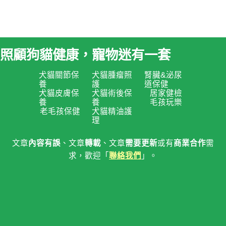
照顧狗貓健康，寵物迷有一套
犬貓關節保
犬貓腫瘤照
腎臟&泌尿
養
護
道保健
犬貓皮膚保
犬貓術後保
居家健檢
養
養
毛孩玩樂
老毛孩保健
犬貓精油護
理
文章
內容有誤
、文章
轉載
、文章
需要更新
或有
商業合作
需
求，歡迎「
聯絡我們
」。