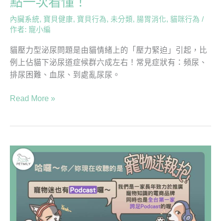
點一次看懂！
泌
尿
內臟系統
,
寶貝健康
,
寶貝行為
,
未分類
,
腸胃消化
,
貓咪行為
/
問
作者:
寵小編
題」
貓壓力型泌尿問題是由貓情緒上的「壓力緊迫」引起，比
有
例上佔貓下泌尿道症候群六成左右！常見症狀有：頻尿、
關！
排尿困難、血尿、到處亂尿尿。
5
大
Read More »
原
因
＋
照
《寵
護
物
重
迷
點
報
一
抱》
次
Podcast
看