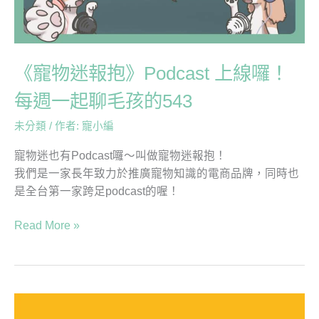
上
懂！
線
囉！
每
《寵物迷報抱》Podcast 上線囉！
週
一
每週一起聊毛孩的543
起
未分類
/ 作者:
寵小編
聊
毛
寵物迷也有Podcast囉～叫做寵物迷報抱！
孩
我們是一家長年致力於推廣寵物知識的電商品牌，同時也
的
是全台第一家跨足podcast的喔！
543
Read More »
Petmily