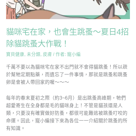
會
生
跳
蚤
貓咪宅在家，也會生跳蚤～夏日4招
～
夏
除貓跳蚤大作戰！
日
寶貝健康
,
未分類
,
皮膚
/ 作者:
寵小編
4
招
千萬不要以為貓咪宅在家不出門就不會得貓跳蚤！所以疏
除
於幫牠定期點藥，而遺忘了一件事情，那就是跳蚤和跳蚤
貓
卵是會被人帶回家的喔～～～
跳
蚤
每年的春末夏初之際（約3~6月）是出跳蚤高峰期，牠們
大
超愛寄生在全身都是毛的貓咪身上！不管是貓孩還是人
作
類，只要沒有確實做好防蚤，都很可能難逃被跳蚤叮咬的
戰！
命運。因此，寵小編接下來為各位一一介紹關於跳蚤的所
有知識。