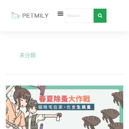
跳
至
主
要
首頁
寵物健康
寵物行為
愛寶貝購物
內
容
未分類
貓
咪
宅
在
家，
也