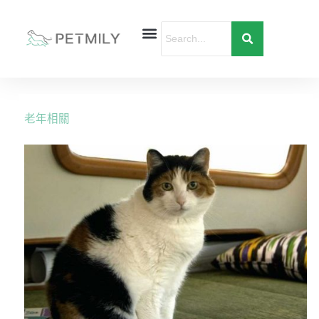
跳
至
主
要
首頁
寵物健康
寵物行為
愛寶貝購物
內
容
老年相關