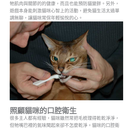
牠肌肉與關節的的健康，而且也能預防貓變胖。另外，
遊戲本身能刺激貓咪心智上的活動，避免貓生活太過單
調無聊，讓貓咪常保年輕愉悅的心。
照顧貓咪的口腔衛生
很多主人都有經驗，貓咪雖然常把毛梳理得乾乾淨淨，
但牠嘴巴裡的氣味聞起來卻不怎麼乾淨。貓咪的口腔衛