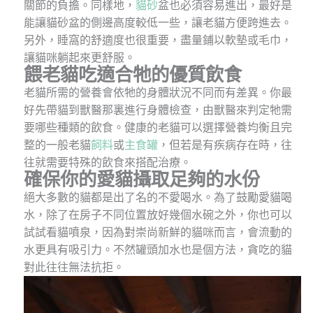
關節的負擔。同樣地，
貓砂
盆也必須容易進出，最好是
能讓貓砂盆的側邊高度較低一些，讓老貓方便跨進去。
另外，睡窩的舒適度也很重要，盡量鋪以軟墊或毛巾，
讓貓咪躺起來更舒服。
餵老貓吃適合牠的優質飲食
老貓所需的營養會依牠的身體狀況不同而有差異。你最
好先帶貓到獸醫那裏進行身體檢查，由獸醫來判定牠需
要哪些種類的飲食。健康的老貓可以選擇營養均衡且完
整的一般老貓
飼料
或
主食罐
，但若是有疾病存在時，往
往就需要特殊的飲食來搭配治療。
確保你的愛貓攝取足夠的水份
絕大多數的貓都是出了名的不愛喝水。為了鼓勵愛貓喝
水，除了在房子不同位置放好幾個水碗之外，你也可以
試試看貓噴泉，因為對崇尚新鮮的貓咪而言，會流動的
水更具有吸引力。不然罐頭加水也是個方法，貪吃的貓
對此往往無法抗拒。