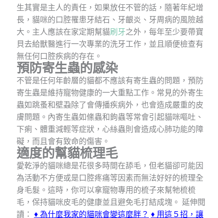
生其實是主人的責任，如果放任不管的話，隨著年紀增
長，貓咪的口腔罹患牙結石、牙齦炎、牙周病的風險越
大。主人應該在家定期幫貓
刷牙
之外，每年至少要帶寶
貝去給獸醫進行一次專業的洗牙工作，並且順便檢查有
無任何口腔疾病的存在。
預防寄生蟲的感染
不管是任何年齡層的貓都不應該有寄生蟲的問題，預防
寄生蟲是維持寵物健康的一大重點工作。常見的外寄生
蟲如跳蚤和壁蝨除了會傳播疾病外，也會造成嚴重的皮
膚問題。內寄生蟲如絛蟲和鉤蟲等常會引起貓咪嘔吐、
下痢、體重減輕等症狀，心絲蟲則會造成心肺功能的障
礙，而且會有致命的傷害。
適度的幫貓梳理毛
愛乾淨的貓咪總是花很多時間在舔毛，但老貓卻可能因
為活動不方便或是口腔疼痛等因素而無法好好的梳理全
身毛髮。這時，你可以拿寵物專用的梳子來幫牠梳梳
毛，保持貓咪皮毛的健康並且避免毛打結成塊。
延伸閱
讀：
♦
為什麼我家的貓咪會變這麼胖？
♦
用這５招，讓