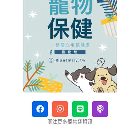
F
I
L
P
a
n
i
o
c
s
n
d
關注更多寵物迷資訊
e
t
e
c
b
a
a