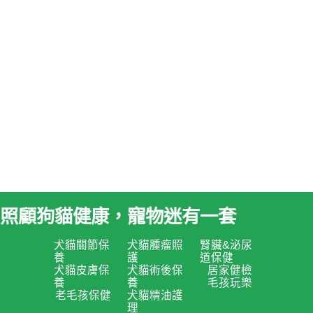
照顧狗貓健康，寵物迷有一套
犬貓關節保
犬貓腫瘤照
腎臟&泌尿
養
護
道保健
犬貓皮膚保
犬貓術後保
居家健檢
養
養
毛孩玩樂
老毛孩保健
犬貓精油護
理