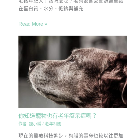
毛孩年紀大了該怎麼吃？老狗飲食營養調整重點
在蛋白質、水分、低鈉與補充...
Read More »
你知道寵物也有老年癡呆症嗎？
作者:
寵小編
/
老年相關
現在的醫療科技進步，狗貓的壽命也較以往更加