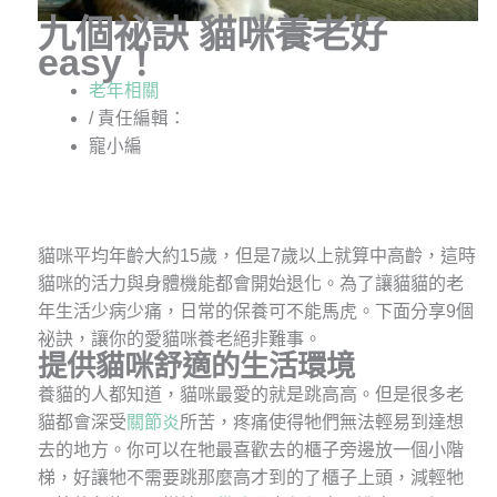
九個祕訣 貓咪養老好
easy！
老年相關
/ 責任編輯：
寵小編
貓咪平均年齡大約15歲，但是7歲以上就算中高齡，這時
貓咪的活力與身體機能都會開始退化。為了讓貓貓的老
年生活少病少痛，日常的保養可不能馬虎。下面分享9個
祕訣，讓你的愛貓咪養老絕非難事。
提供貓咪舒適的生活環境
養貓的人都知道，貓咪最愛的就是跳高高。但是很多老
貓都會深受
關節炎
所苦，疼痛使得牠們無法輕易到達想
去的地方。你可以在牠最喜歡去的櫃子旁邊放一個小階
梯，好讓牠不需要跳那麼高才到的了櫃子上頭，減輕牠