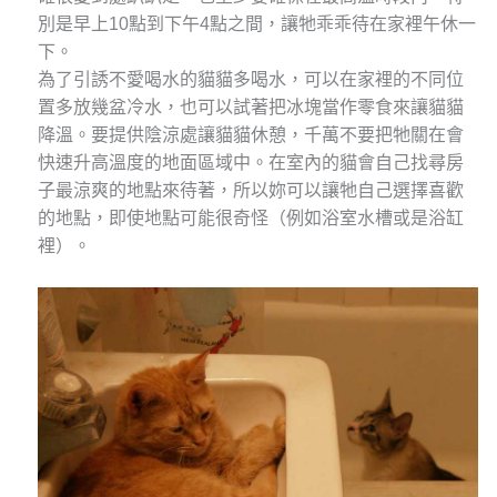
別是早上10點到下午4點之間，讓牠乖乖待在家裡午休一
下。
為了引誘不愛喝水的貓貓多喝水，可以在家裡的不同位
置多放幾盆冷水，也可以試著把冰塊當作零食來讓貓貓
降溫。要提供陰涼處讓貓貓休憩，千萬不要把牠關在會
快速升高溫度的地面區域中。在室內的貓會自己找尋房
子最涼爽的地點來待著，所以妳可以讓牠自己選擇喜歡
的地點，即使地點可能很奇怪（例如浴室水槽或是浴缸
裡）。