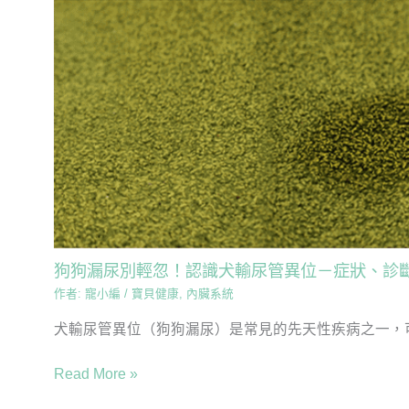
狗狗漏尿別輕忽！認識犬輸尿管異位－症狀、診
作者:
寵小編
/
寶貝健康
,
內臟系統
犬輸尿管異位（狗狗漏尿）是常見的先天性疾病之一，可
Read More »