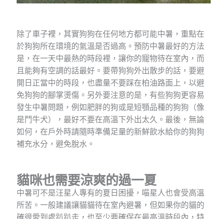
除了車子裡，其實狗狗在任何地方都可能中暑，重點在
於狗狗所在環境的氣溫是否過高。預防中暑最好的方法
是，在一天中最熱的時段裡，讓你的寵物待在室內，而
且能夠有空調的話最好。要帶狗狗外出散步的話，要避
開日正當中的時段，也盡量不要踩在柏油路面上，以避
免狗狗的腳掌燙傷。另外要注意的是，有些狗狗更容易
發生中暑問題，例如肥胖的狗或是短顎品種的狗狗（像
是鬥牛犬），最好不要在高溫下外出太久。最後，無論
如何，在戶外時請隨時準備足量的新鮮飲水給你的狗狗
補充水分，避免脫水。
貓咪也需要涼爽的過一夏
中暑可不是汪星人專有的夏日困擾，喵星人也會受高溫
所苦。一般建議讓貓貓待在室內避暑，但如果你的貓的
確很愛到處趴趴走，也至少要確保在最高溫時段內，特