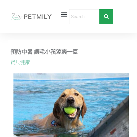
跳
至
主
要
首頁
寵物健康
寵物行為
愛寶貝購物
內
容
預防中暑 讓毛小孩涼爽一夏
寶貝健康