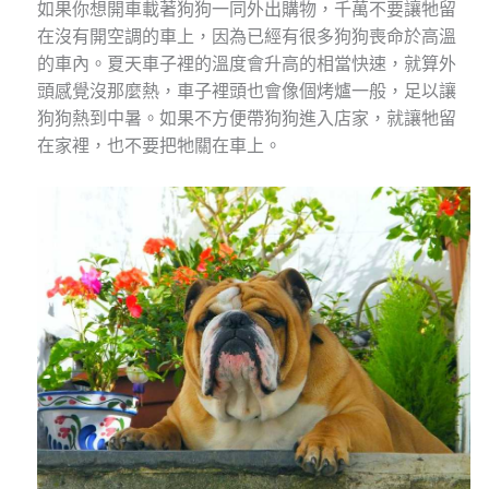
如果你想開車載著狗狗一同外出購物，千萬不要讓牠留
在沒有開空調的車上，因為已經有很多狗狗喪命於高溫
的車內。夏天車子裡的溫度會升高的相當快速，就算外
頭感覺沒那麼熱，車子裡頭也會像個烤爐一般，足以讓
狗狗熱到中暑。如果不方便帶狗狗進入店家，就讓牠留
在家裡，也不要把牠關在車上。