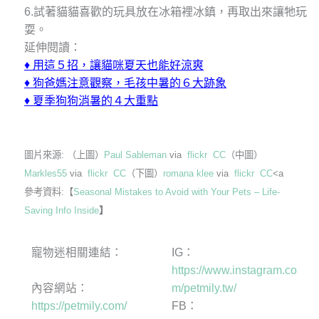
6.試著貓貓喜歡的玩具放在冰箱裡冰鎮，再取出來讓牠玩
耍。
延伸閱讀：
♦
用這５招，讓貓咪夏天也能好涼爽
♦
狗爸媽注意觀察，毛孩中暑的６大跡象
♦
夏季狗狗消暑的４大重點
圖片來源: （上圖）
Paul Sableman
via
flickr
CC
（中圖）
Markles55
via
flickr
CC
（下圖）
romana klee
via
flickr
CC
<a
參考資料:【
Seasonal Mistakes to Avoid with Your Pets – Life-
Saving Info Inside
】
寵物迷相關連結：
IG：
https://www.instagram.co
內容網站：
m/petmily.tw/
https://petmily.com/
FB：