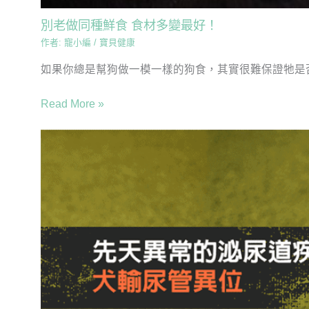
別老做同種鮮食 食材多變最好！
作者:
寵小編
/
寶貝健康
如果你總是幫狗做一模一樣的狗食，其實很難保證牠是否
Read More »