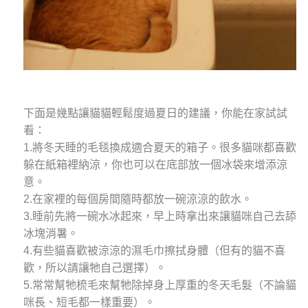
下面是幾點讓貓貓輕鬆度過夏日的建議，你能在家試試
看：
1.將冬天睡的毛毯換成適合夏天的箱子。很多貓咪都喜歡
躲在紙箱裡納涼，你也可以在底部放一個冰袋來增添涼
意。
2.在家裡的每個房間隨時都放一碗涼涼的飲水。
3.睡前先將一碗水冰起來，早上時拿出來讓貓咪自己去舔
冰塊消暑。
4.有些貓喜歡被涼涼的濕毛巾擦拭身體（但有的貓不喜
歡，所以請讓牠自己選擇）。
5.常常幫牠梳毛來幫牠除掉身上厚重的冬天毛髮（不論貓
咪長、短毛都一樣重要）。