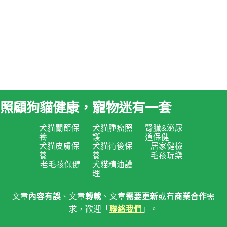
照顧狗貓健康，寵物迷有一套
犬貓關節保
犬貓腫瘤照
腎臟&泌尿
養
護
道保健
犬貓皮膚保
犬貓術後保
居家健檢
養
養
毛孩玩樂
老毛孩保健
犬貓精油護
理
文章
內容有誤
、文章
轉載
、文章
需要更新
或有
商業合作
需
求，歡迎「
聯絡我們
」。