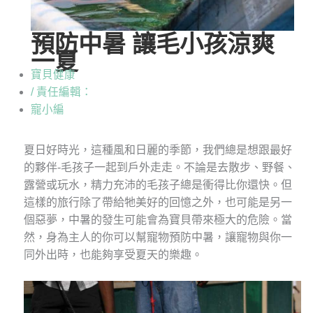
預防中暑 讓毛小孩涼爽
一夏
寶貝健康
/ 責任編輯：
寵小編
夏日好時光，這種風和日麗的季節，我們總是想跟最好
的夥伴-毛孩子一起到戶外走走。不論是去散步、野餐、
露營或玩水，精力充沛的毛孩子總是衝得比你還快。但
這樣的旅行除了帶給牠美好的回憶之外，也可能是另一
個惡夢，中暑的發生可能會為寶貝帶來極大的危險。當
然，身為主人的你可以幫寵物預防中暑，讓寵物與你一
同外出時，也能夠享受夏天的樂趣。