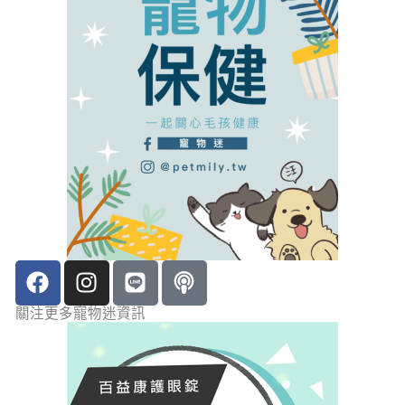
F
I
L
P
a
n
i
o
c
s
n
d
關注更多寵物迷資訊
e
t
e
c
b
a
a
o
g
s