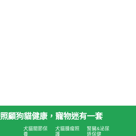
照顧狗貓健康，寵物迷有一套
犬貓關節保
犬貓腫瘤照
腎臟&泌尿
養
護
道保健