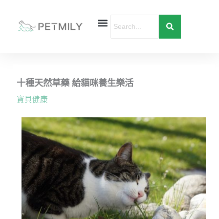
跳
至
主
要
首頁
寵物健康
寵物行為
愛寶貝購物
內
容
十種天然草藥 給貓咪養生樂活
寶貝健康