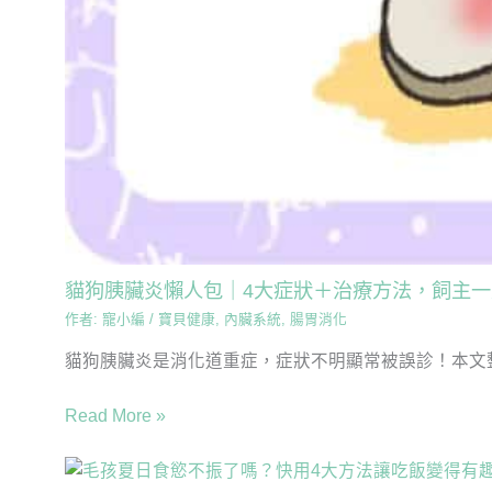
貓狗胰臟炎懶人包｜4大症狀＋治療方法，飼主
作者:
寵小編
/
寶貝健康
,
內臟系統
,
腸胃消化
貓狗胰臟炎是消化道重症，症狀不明顯常被誤診！本文整理
Read More »