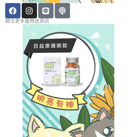
F
I
L
P
a
n
i
o
c
s
n
d
關注更多寵物迷資訊
e
t
e
c
b
a
a
o
g
s
o
r
t
k
a
m