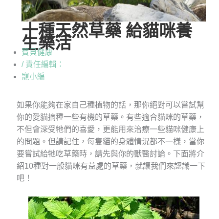
十種天然草藥 給貓咪養
生樂活
寶貝健康
/ 責任編輯：
寵小編
如果你能夠在家自己種植物的話，那你絕對可以嘗試幫
你的愛貓摘種一些有機的草藥。有些適合貓咪的草藥，
不但會深受牠們的喜愛，更能用來治療一些貓咪健康上
的問題。但請記住，每隻貓的身體情況都不一樣，當你
要嘗試給牠吃草藥時，請先與你的獸醫討論。下面將介
紹10種對一般貓咪有益處的草藥，就讓我們來認識一下
吧！