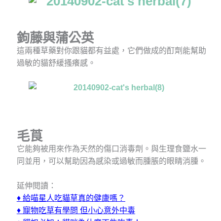
鉤藤與蒲公英
這兩種草藥對你跟貓都有益處，它們做成的酊劑能幫助
過敏的貓舒緩搔癢感。
毛莨
它能夠被用來作為天然的傷口消毒劑。與生理食鹽水一
同並用，可以幫助因為感染或過敏而腫脹的眼睛消腫。
延伸閱讀：
♦
給喵星人吃貓草真的健康嗎？
♦
寵物吃草有學問 但小心意外中毒