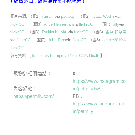
♦
貓奴必知：貓咪為什麼不能吃素！
圖片來源: （圖1）
Anna-f
via
pixabay
（圖2）
Isaac Wedin
via
flickr
CC
（圖3）
Alice Henneman
via
flickr
CC
（圖4）
pfly
via
flickr
CC
（圖5）
Toshiyuki IMAI
via
flickr
CC
（圖6）
香草.花草茶
via
flickr
CC
（圖7）
John Tann
via
flickr
CC
（圖8）
aecole2010
via
flickr
CC
參考資料:【
Ten Herbs to Improve Your Cat’s Health
】
寵物迷相關連結：
IG：
https://www.instagram.co
內容網站：
m/petmily.tw/
https://petmily.com/
FB：
https://www.facebook.co
m/petmily