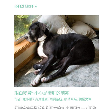
Read More »
眼白變黃?小心是爆肝的前兆
作者:
寵小編
/
寶貝健康
,
內臟系統
,
眼睛耳朵
,
精選文章
肝臟疾病是造成狗狗死亡的10大原因之一。因為