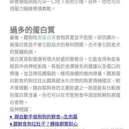
碎骨頭或剁成可以一口吃下去的小塊。另外，你也可以
用壓力鍋將骨頭煮軟。
過多的蛋白質
最後，餵狗吃
高蛋白質
食物其實並不危險。研究顯示，
高蛋白質並不會引起幼犬的骨科問題，也不會引起老犬
的腎臟疾病。
蛋白質是對健康有很大好處的營養分，它能支持免疫系
統與中央神經系統，有助於皮膚被毛的健康以及傷口的
修復，並且降低體脂肪，維持身體的瘦肉總量。餵高蛋
白飲食的狗往往比餵高碳水化合物的狗更情緒穩定，較
不會過動。餵自製狗食的主要好處之一就是能有比較高
的蛋白質含量。你也可以在市售狗食中添加新鮮的高蛋
白食物。
延伸閱讀：
♦
親自動手做狗狗的鮮食─生肉篇
♦
餵鮮食狗拉肚子？轉換期需耐心