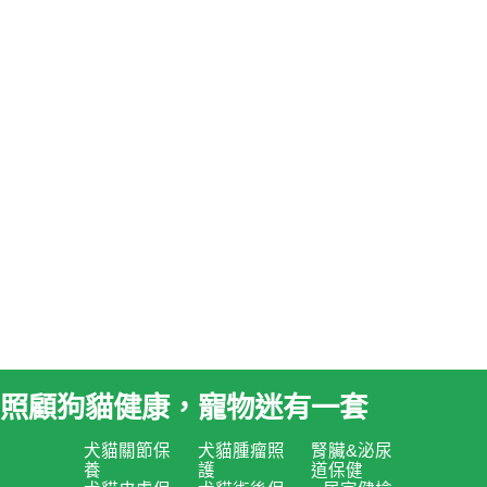
照顧狗貓健康，寵物迷有一套
犬貓關節保
犬貓腫瘤照
腎臟&泌尿
養
護
道保健