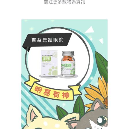
c
s
n
d
關注更多寵物迷資訊
e
t
e
c
b
a
a
o
g
s
o
r
t
k
a
m