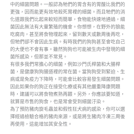
中的細菌問題。一般認為牠們的胃含有的胃酸比我們的
更強，因而能更有效地殺死胃裡的細菌。而且牠們的消
化道跟我們比起來較短而簡單，食物能快速地通過，細
菌因此無法有大量繁殖的機會。你想想，在野外的狼能
吃腐肉，甚至將食物埋起來，留到數天或數周後再吃，
但牠們卻不會因此生病。有時我們的狗狗甚至會吃自己
的大便也不會有事。雖然狗狗也可能被生肉中發現的細
菌所感染，但那並不常見。
有很多我們常擔心的細菌，例如沙門氏桿菌和大腸桿
菌，是健康狗狗腸道裡的常在菌。當狗狗受到緊迫、生
病或是免疫力下降時，可能會比較容易發生細菌問題。
因此如果你的狗正在接受化療或有其他嚴重降康問題
時，建議可以將食物煮熟再餵。另外，你應該要知道，
就算是市售的狗食，也是常會受到細菌汙染。
為了預防豬肉旋毛蟲並和假性狂犬病的感染，你可以選
擇經過檢驗合格的豬肉來源，或是將生豬肉冷凍三周後
再使用，這能增加其安全性。