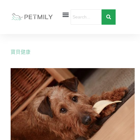
跳
至
主
要
首頁
寵物健康
寵物行為
愛寶貝購物
內
容
寶貝健康