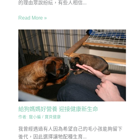
的理由眾說紛紜，有些人相信...
Read More »
給狗媽媽好營養 迎接健康新生命
作者:
寵小編
/
寶貝健康
我曾經遇過有人因為希望自己的毛小孩能夠留下
後代，因此選擇讓牠配種生育...