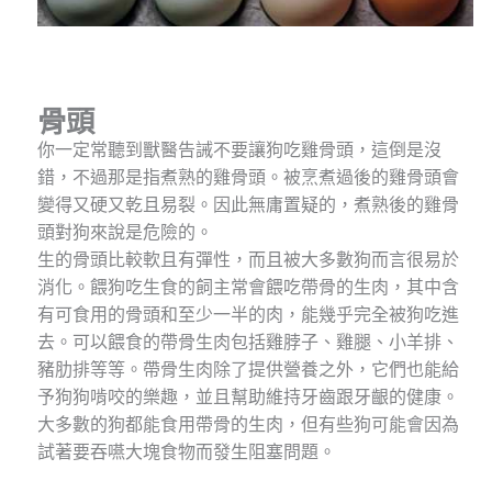
骨頭
你一定常聽到獸醫告誡不要讓狗吃雞骨頭，這倒是沒
錯，不過那是指煮熟的雞骨頭。被烹煮過後的雞骨頭會
變得又硬又乾且易裂。因此無庸置疑的，煮熟後的雞骨
頭對狗來說是危險的。
生的骨頭比較軟且有彈性，而且被大多數狗而言很易於
消化。餵狗吃生食的飼主常會餵吃帶骨的生肉，其中含
有可食用的骨頭和至少一半的肉，能幾乎完全被狗吃進
去。可以餵食的帶骨生肉包括雞脖子、雞腿、小羊排、
豬肋排等等。帶骨生肉除了提供營養之外，它們也能給
予狗狗啃咬的樂趣，並且幫助維持牙齒跟牙齦的健康。
大多數的狗都能食用帶骨的生肉，但有些狗可能會因為
試著要吞嚥大塊食物而發生阻塞問題。