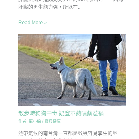
肝臟的再生能力強，所以在...
Read More »
散步時狗狗中毒 疑登革熱噴藥惹禍
作者:
寵小編
/
寶貝健康
熱帶氣候的南台灣一直都是蚊蟲容易孳生的地