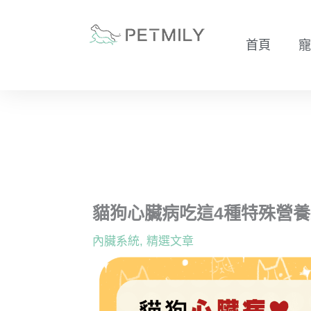
跳
至
首頁
寵
主
要
內
容
貓狗心臟病吃這4種特殊營
內臟系統
,
精選文章