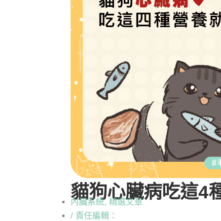
貓狗心臟病吃這4
內臟系統
,
精選文章
/ 責任編輯：