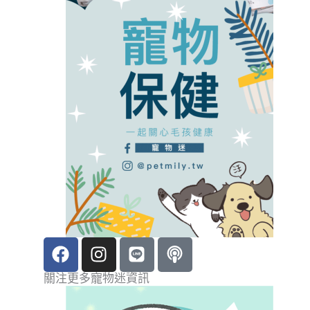
F
I
L
P
a
n
i
o
c
s
n
d
關注更多寵物迷資訊
e
t
e
c