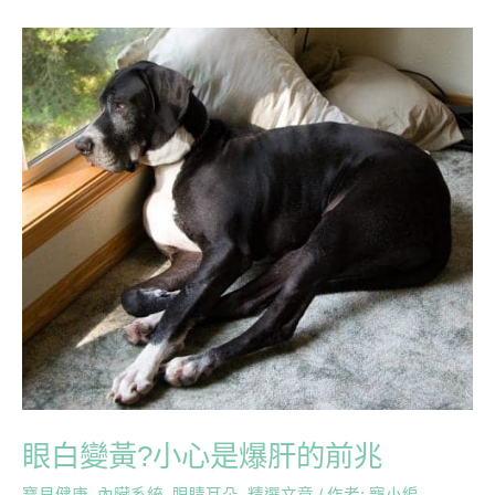
眼
白
變
黃?
小
心
是
爆
肝
的
前
兆
眼白變黃?小心是爆肝的前兆