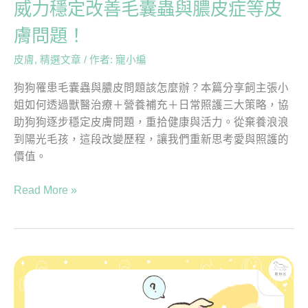
狗
威力穩定改善毛囊蟲與膿皮症等皮
狗
膚問題！
威
力
皮膚
,
精選文章
/ 作者:
寵小編
穩
狗狗罹患毛囊蟲與膿皮問題該怎麼辦？本篇分享飼主張小
定
姐如何透過獸醫治療＋營養補充＋日常照護三大策略，協
改
助狗狗逐步穩定皮膚問題，重拾健康與活力。從棄養浪浪
善
到陽光毛孩，這段改變歷程，讓我們重新思考愛與照護的
毛
價值。
囊
蟲
Read More »
與
膿
皮
症
等
狗
皮
狗
膚
關