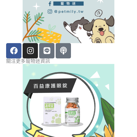
F
I
L
P
a
n
i
o
c
s
n
d
關注更多寵物迷資訊
e
t
e
c
b
a
a
o
g
s
o
r
t
k
a
m