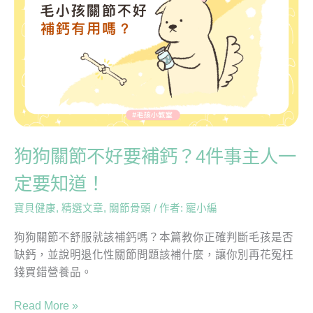
問
節
題！
不
好
要
補
鈣？
4
件
事
狗狗關節不好要補鈣？4件事主人一
主
定要知道！
人
一
寶貝健康
,
精選文章
,
關節骨頭
/ 作者:
寵小編
定
要
狗狗關節不舒服就該補鈣嗎？本篇教你正確判斷毛孩是否
知
缺鈣，並說明退化性關節問題該補什麼，讓你別再花冤枉
道！
錢買錯營養品。
Read More »