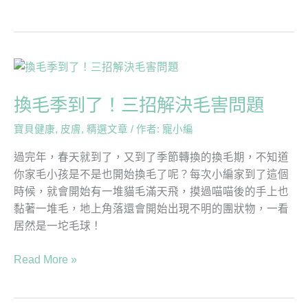
換
毛
換毛季到了！三招解決毛害問題
季
到
寶貝健康
,
皮膚
,
精選文章
/ 作者:
寵小編
了！
三
過完年，春天就到了，又到了季節轉換的換毛期，不知道
招
你家毛小孩是不是也開始換毛了呢？每次小編家到了這個
解
時候，就會開始有一堆貓毛滿天飛，摸過喵喵後的手上也
決
黏著一堆毛，地上角落還會開始出現不明的團狀物，一看
毛
居然是一坨毛球！
害
問
Read More »
題