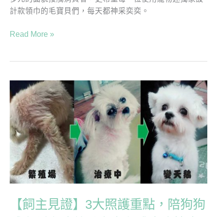
計款領巾的毛寶貝們，每天都神采奕奕。
Read More »
【飼
主
見
證】
3
大
照
護
重
點，
【飼主見證】3大照護重點，陪狗狗
陪