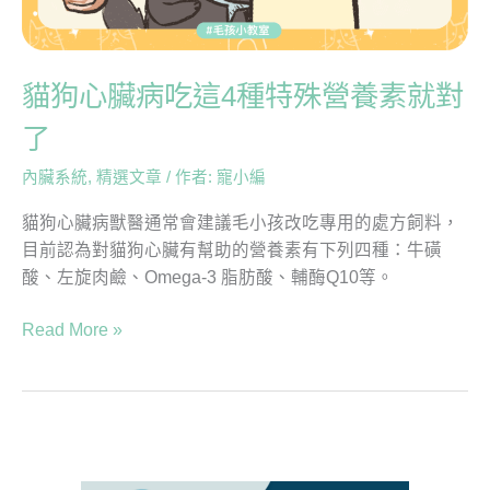
特
殊
營
貓狗心臟病吃這4種特殊營養素就對
養
了
素
就
內臟系統
,
精選文章
/ 作者:
寵小編
對
了
貓狗心臟病獸醫通常會建議毛小孩改吃專用的處方飼料，
目前認為對貓狗心臟有幫助的營養素有下列四種：牛磺
酸、左旋肉鹼、Omega-3 脂肪酸、輔酶Q10等。
Read More »