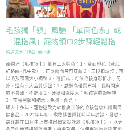
「單
面
色
系」
毛孩獨「領」風騷 「單面色系」或
或
「混
「混搭風」寵物領巾2步驟輕鬆搭
搭
精選文章
/ 作者:
寵小編
風」
寵
寵物迷【毛孩領巾】擁有三大特色：1、雙面印花（黃底
物
紅格紋+乳牛款）：正反兩面皆可穿戴 2、三段扣調整：可
領
以毛孩頸圍大小調整 3、可折式：可依毛孩身形折小；另
巾
外，還有三大品質保證：1、嚴選高優質布料：長時間穿
2
戴不會熱、不舒服 2、硬挺和強度大：毛孩穿戴顯精神
步
3、不易褶皺和縮水：免燙、耐洗。
驟
過去十多年，寵物迷致力於推廣正確的毛孩健康知識與保
輕
健食品，2022年年初，寵物迷團隊耗時半年討論、發想、
鬆
最終趕在11月中上市推出獨家設計款【毛孩領巾】，以更
搭
多元的面貌接觸消費者，更希望每一位使用寵物迷獨家設