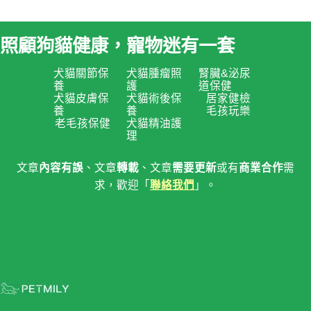
照顧狗貓健康，寵物迷有一套
犬貓關節保
犬貓腫瘤照
腎臟&泌尿
養
護
道保健
犬貓皮膚保
犬貓術後保
居家健檢
養
養
毛孩玩樂
老毛孩保健
犬貓精油護
理
文章
內容有誤
、文章
轉載
、文章
需要更新
或有
商業合作
需
求，歡迎「
聯絡我們
」。