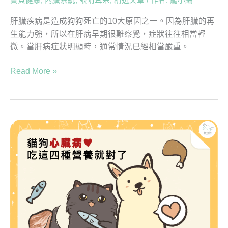
寶貝健康
,
內臟系統
,
眼睛耳朵
,
精選文章
/ 作者:
寵小編
肝臟疾病是造成狗狗死亡的10大原因之一。因為肝臟的再
生能力強，所以在肝病早期很難察覺，症狀往往相當輕
微。當肝病症狀明顯時，通常情況已經相當嚴重。
Read More »
貓
狗
心
臟
病
吃
這
4
種