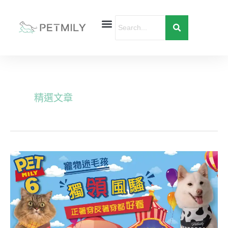
跳
至
主
要
首頁
寵物健康
寵物行為
愛寶貝購物
內
容
精選文章
毛
孩
獨
「領」
風
騷