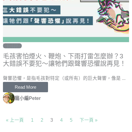
寶貝行為
毛孩害怕煙火、鞭炮、下雨打雷怎麼辦？3
大錯誤不要犯～讓牠們跟聲響恐懼說再見！
聲響恐懼，是指毛孩對特定（或所有）的巨大聲響，像是 ...
Read More
寵小編Peter
« 上一頁
1
2
3
4
5
下一頁 »