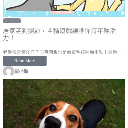
狗狗行為
居家老狗照顧，４種遊戲讓牠保持年輕活
力！
老狗常常懶洋洋？心智刺激也是熟齡毛孩照顧重點！透過 ...
Read More
寵小編