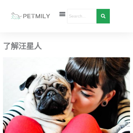
跳
至
主
要
首頁
寵物健康
寵物行為
愛寶貝購物
內
容
了解汪星人