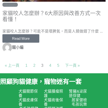
貓咪行為
家貓咬人怎麼辦？6大原因與改善方式一次
看懂！
家貓咬人怎麼辦？可能不是壞脾氣，而是人類做錯了什麼 ...
Read More
寵小編
« 上一頁
1
2
3
4
5
下一頁 »
照顧狗貓健康，寵物迷有一套
犬貓關節保
犬貓腫瘤照
腎臟&泌尿
養
護
道保健
犬貓皮膚保
犬貓術後保
居家健檢
養
養
毛孩玩樂