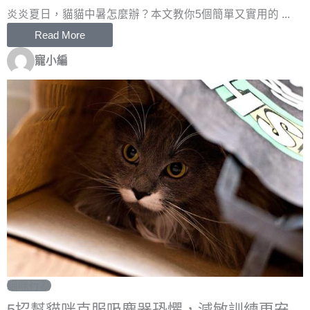
炎炎夏日，貓貓中暑怎麼辦？本文教你5個簡單又實用的 ...
Read More
寵小編
貓咪行為
5招幫貓咪克服吸塵器恐懼，減敏訓練更安