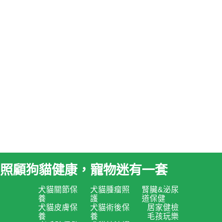
照顧狗貓健康，寵物迷有一套
犬貓關節保
犬貓腫瘤照
腎臟&泌尿
養
護
道保健
犬貓皮膚保
犬貓術後保
居家健檢
養
養
毛孩玩樂