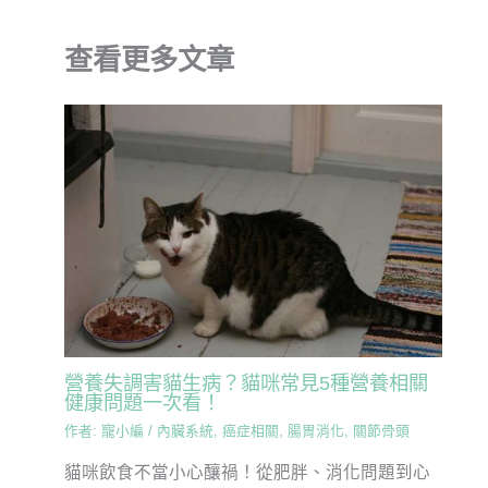
查看更多文章
營養失調害貓生病？貓咪常見5種營養相關
健康問題一次看！
作者:
寵小編
/
內臟系統
,
癌症相關
,
腸胃消化
,
關節骨頭
貓咪飲食不當小心釀禍！從肥胖、消化問題到心