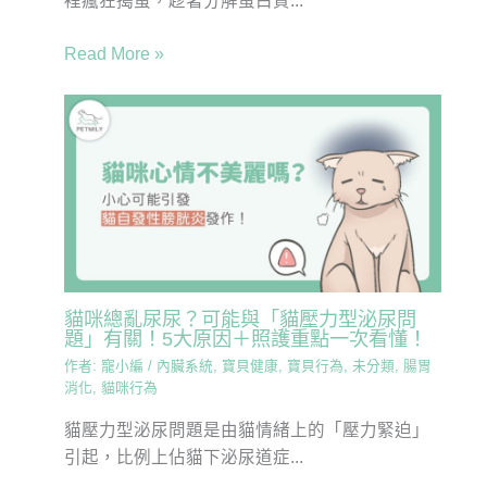
裡瘋狂搗蛋，趁著分解蛋白質...
Read More »
貓咪總亂尿尿？可能與「貓壓力型泌尿問
題」有關！5大原因＋照護重點一次看懂！
作者:
寵小編
/
內臟系統
,
寶貝健康
,
寶貝行為
,
未分類
,
腸胃
消化
,
貓咪行為
貓壓力型泌尿問題是由貓情緒上的「壓力緊迫」
引起，比例上佔貓下泌尿道症...