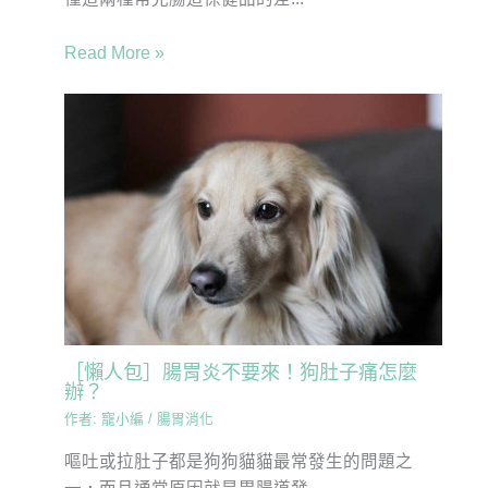
Read More »
［懶人包］腸胃炎不要來！狗肚子痛怎麼
辦？
作者:
寵小編
/
腸胃消化
嘔吐或拉肚子都是狗狗貓貓最常發生的問題之