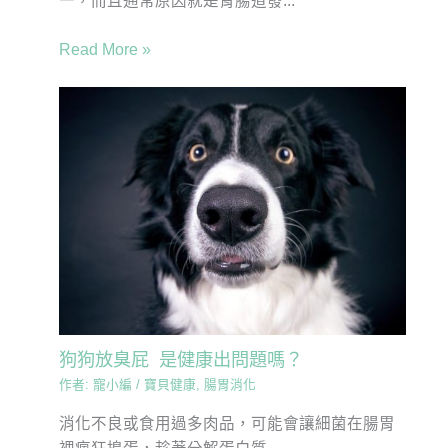
一，而且通常原因就是胃腸道發...
Read More »
狗狗放臭屁 是健康出問題嗎？
作者:
寵小編
/
寶貝健康
,
腸胃消化
消化不良或食用過多肉品，可能會讓細菌在腸胃