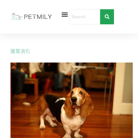
跳
至
主
要
首頁
寵物健康
寵物行為
愛寶貝購物
內
容
腸胃消化