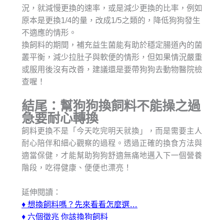
況，就減慢更換的速率，或是減少更換的比率，例如
原本是更換1/4的量，改成1/5之類的，降低狗狗發生
不適應的情形。
換飼料的期間，補充益生菌能有助於穩定腸道內的菌
叢平衡，減少拉肚子與軟便的情形，但如果情況嚴重
或服用後沒有改善，建議還是要帶狗狗去動物醫院檢
查喔！
結尾：幫狗狗換飼料不能操之過
急要耐心轉換
飼料更換不是「今天吃完明天就換」，而是需要主人
耐心陪伴和細心觀察的過程。透過正確的換食方法與
適當保健，才能幫助狗狗舒適無痛地邁入下一個營養
階段，吃得健康、便便也漂亮！
延伸閱讀：
♦
想換飼料嗎？先來看看怎麼選…
♦
六個徵兆 你該換狗飼料