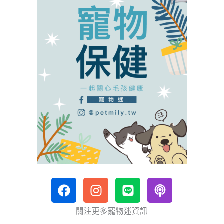
F
I
L
P
a
n
i
o
c
s
n
d
關注更多寵物迷資訊
e
t
e
c