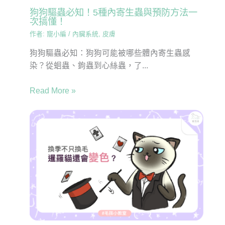
狗狗驅蟲必知！5種內寄生蟲與預防方法一
次搞懂！
作者:
寵小編
/
內臟系統
,
皮膚
狗狗驅蟲必知：狗狗可能被哪些體內寄生蟲感
染？從蛔蟲、鉤蟲到心絲蟲，了...
Read More »