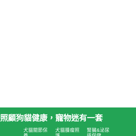
照顧狗貓健康，寵物迷有一套
犬貓關節保
犬貓腫瘤照
腎臟&泌尿
養
護
道保健