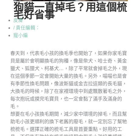
狗貓一直掉毛？用這個梳
毛好省事
皮膚
/ 責任編輯：
寵小編
春天到，代表毛小孩的換毛季也開始了，如果你家毛寶
貝是屬於會明顯換毛的狗種，像是柴犬、哈士奇、黃金
獵犬、狐狸犬、柯基犬…，除了平常就會掉毛之外，現
在這個季節一定會開始大量的換毛。另外，喵喵也是會
有季節性換毛問題，像波斯貓或金吉拉這類的長毛貓，
大換毛的時候，除了在家裡環境中到處飄散著毛之外，
每次抱玩或摸完毛寶貝，也一定會黏了滿手及滿身的
毛。
想要在毛小孩換毛期間，減少家中環境的掉毛，而且幫
助毛小孩更順利的換下老舊的廢毛，就一定別忘了幫牠
梳梳毛。選擇正確的梳毛工具是首要重點。好用的工