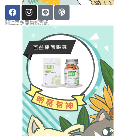
F
I
L
P
a
n
i
o
c
s
n
d
關注更多寵物迷資訊
e
t
e
c
b
a
a
o
g
s
o
r
t
k
a
m