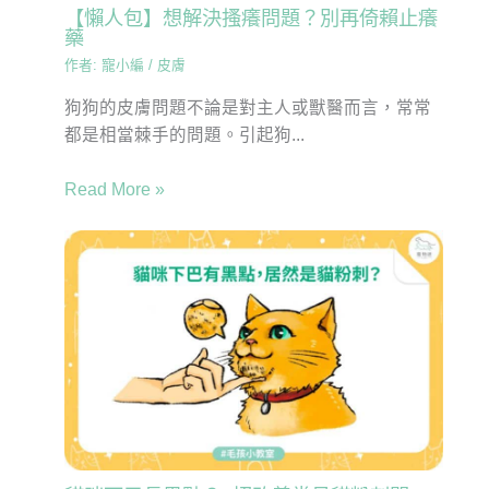
【懶人包】想解決搔癢問題？別再倚賴止癢
藥
作者:
寵小編
/
皮膚
狗狗的皮膚問題不論是對主人或獸醫而言，常常
都是相當棘手的問題。引起狗...
Read More »