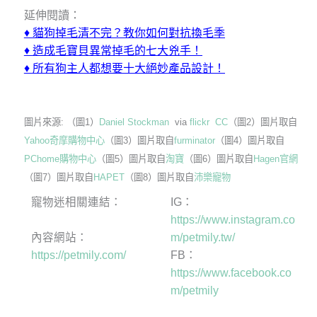
延伸閱讀：
♦
貓狗掉毛清不完？教你如何對抗換毛季
♦
造成毛寶貝異常掉毛的七大兇手！
♦
所有狗主人都想要十大絕妙產品設計！
圖片來源: （圖1）
Daniel Stockman
via
flickr
CC
（圖2）圖片取自
Yahoo奇摩購物中心
（圖3）圖片取自
furminator
（圖4）圖片取自
PChome購物中心
（圖5）圖片取自
淘寶
（圖6）圖片取自
Hagen官網
（圖7）圖片取自
HAPET
（圖8）圖片取自
沛樂寵物
寵物迷相關連結：
IG：
https://www.instagram.co
內容網站：
m/petmily.tw/
https://petmily.com/
FB：
https://www.facebook.co
m/petmily