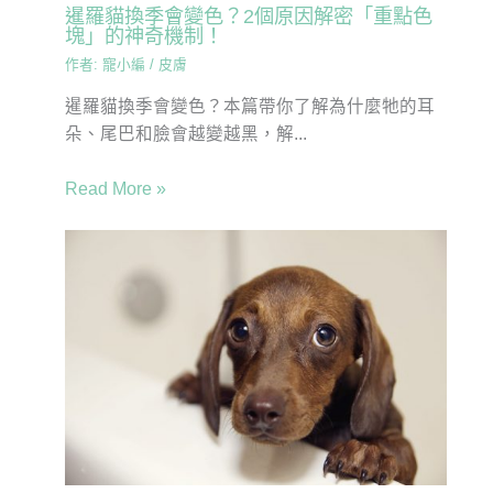
暹羅貓換季會變色？2個原因解密「重點色
塊」的神奇機制！
作者:
寵小編
/
皮膚
暹羅貓換季會變色？本篇帶你了解為什麼牠的耳
朵、尾巴和臉會越變越黑，解...
Read More »