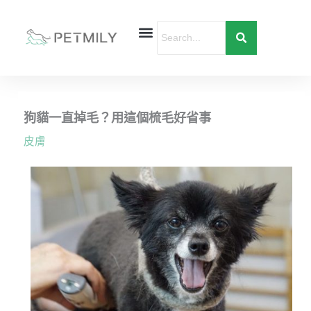
跳
至
主
要
首頁
寵物健康
寵物行為
愛寶貝購物
內
容
狗貓一直掉毛？用這個梳毛好省事
皮膚