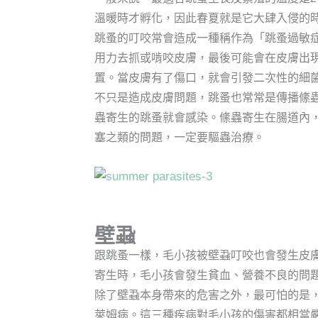
溫暖時才孵化，因此春夏就是它大肆入侵的
跳蚤的叮咬常會造成一種稱作為「跳蚤過敏
用力去抓或啃咬皮膚，最後可能會在皮膚出
置。當皮膚有了傷口，就會引發二次性的細
不只是造成皮膚問題，跳蚤也常常是傳播絛
蟲寄生的跳蚤就會感染。絛蟲寄生在腸道內
塞之類的問題，一定要驅蟲治療。
壁蝨
跟跳蚤一樣，毛小孩被壁蝨叮咬也會發生皮
寄生時，毛小孩會發生貧血、營養不良的問
除了壁蝨本身帶來的危害之外，最可怕的是
萊姆病。這三種疾病對毛小孩的傷害都相當