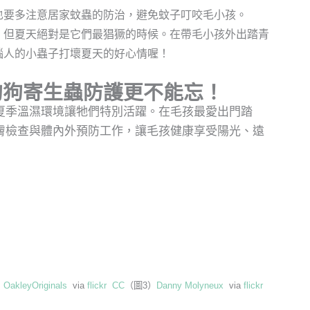
也要多注意居家蚊蟲的防治，避免蚊子叮咬毛小孩。
，但夏天絕對是它們最猖獗的時候。在帶毛小孩外出踏青
惱人的小蟲子打壞夏天的好心情喔！
狗狗寄生蟲防護更不能忘！
夏季溫濕環境讓牠們特別活躍。在毛孩最愛出門踏
膚檢查與體內外預防工作，讓毛孩健康享受陽光、遠
）
OakleyOriginals
via
flickr
CC
（圖3）
Danny Molyneux
via
flickr