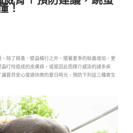
蟲威脅＋預防建議，跳蚤
懂！
擾，除了跳蚤、壁蝨橫行之外，隨著夏季的蚊蟲增加，更
壁蝨叮咬造成的皮膚病，或是因此而媒介感染的諸多疾
了讓寶貝安心度過快樂的夏日時光，預防下列這三種寄生