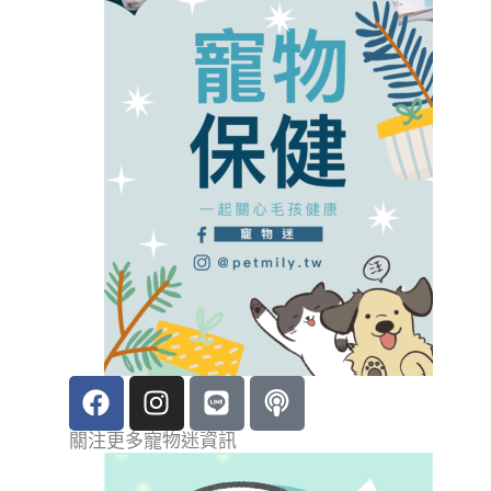
F
I
L
P
a
n
i
o
c
s
n
d
關注更多寵物迷資訊
e
t
e
c