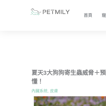
跳
至
首頁
寵
主
要
內
容
夏天3大狗狗寄生蟲威脅＋
懂！
內臟系統
,
皮膚