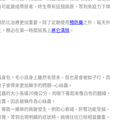
有可能變成帶原者，終生帶有這個病原，等到免疫力下降
預防比治療更加重要。除了定期使用
預防藥
之外，每天外
上，務必在第一時間就馬上
將它清除
。
滿身包。毛小孩身上雖然毛很多，但也是會被蚊子叮，而
蚊子會帶來更加棘手的問題─心絲蟲。
蟲的大小長達20幾公分，肉眼下看起來像白色的麵線，
位置，因此被稱作為心絲蟲。
，導致一連串的病變發生，例如心衰竭、肝腎功能受損、
察覺，等到出現明顯的症狀時，病情往往已經相當嚴重，