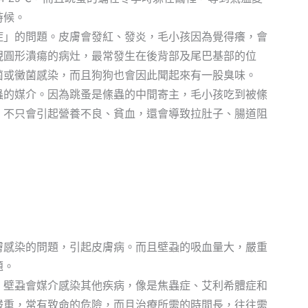
時候。
症」的問題。皮膚會發紅、發炎，毛小孩因為覺得癢，會
現圓形潰瘍的病灶，最常發生在後背部及尾巴基部的位
菌或黴菌感染，而且狗狗也會因此聞起來有一股臭味。
蟲的媒介。因為跳蚤是絛蟲的中間寄主，毛小孩吃到被絛
，不只會引起營養不良、貧血，還會導致拉肚子、腸道阻
膚感染的問題，引起皮膚病。而且壁蝨的吸血量大，嚴重
題。
，壁蝨會媒介感染其他疾病，像是焦蟲症、艾利希體症和
嚴重，常有致命的危險，而且治療所需的時間長，往往需