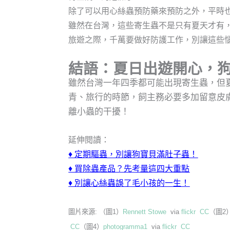
除了可以用心絲蟲預防藥來預防之外，平時
雖然在台灣，這些寄生蟲不是只有夏天才有
旅遊之際，千萬要做好防護工作，別讓這些
結語：夏日出遊開心，
雖然台灣一年四季都可能出現寄生蟲，但
青、旅行的時節，飼主務必要多加留意皮
離小蟲的干擾！
延伸閱讀：
♦
定期驅蟲，別讓狗寶貝滿肚子蟲！
♦
買除蟲產品？先考量這四大重點
♦
別讓心絲蟲誤了毛小孩的一生！
圖片來源: （圖1）
Rennett Stowe
via
flickr
CC
（圖2
CC
（圖4）
photogramma1
via
flickr
CC