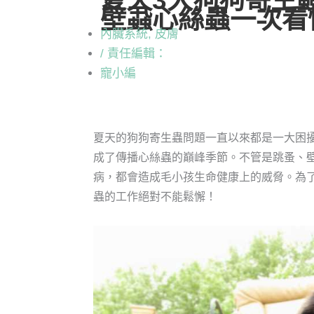
夏天3大狗狗寄生
壁蝨心絲蟲一次看
內臟系統
,
皮膚
/ 責任編輯：
寵小編
夏天的狗狗寄生蟲問題一直以來都是一大困
成了傳播心絲蟲的巔峰季節。不管是跳蚤、
病，都會造成毛小孩生命健康上的威脅。為
蟲的工作絕對不能鬆懈！