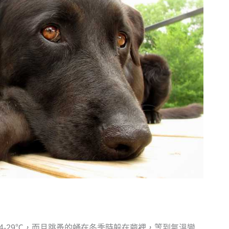
4-29℃，而且跳蚤的蛹在冬季時躲在繭裡，等到氣溫變