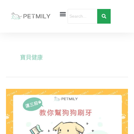
跳
至
主
要
首頁
寵物健康
寵物行為
愛寶貝購物
內
容
寶貝健康
這
三
招
教
你
幫