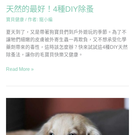
蚤
天然的最好！4種DIY除蚤
寶貝健康
/ 作者:
寵小編
夏天到了，又是帶著狗寶貝們到戶外遊玩的季節。為了不
讓牠們細嫩的皮膚被外寄生蟲一再欺負，又不想承受化學
藥劑帶來的毒性，這時該怎麼辦？快來試試這4種DIY天然
除蚤法，讓你的毛寶貝快樂又健康。
Read More »
［懶
人
包］
腸
胃