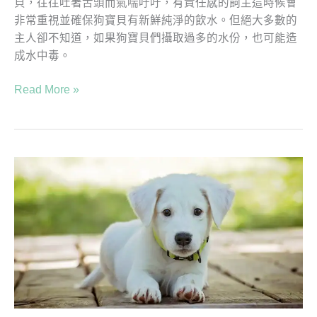
貝，往往吐著舌頭而氣喘吁吁，有責任感的飼主這時候會
因
非常重視並確保狗寶貝有新鮮純淨的飲水。但絕大多數的
主人卻不知道，如果狗寶貝們攝取過多的水份，也可能造
成水中毒。
Read More »
天
然
的
最
好！
4
種
DIY
除