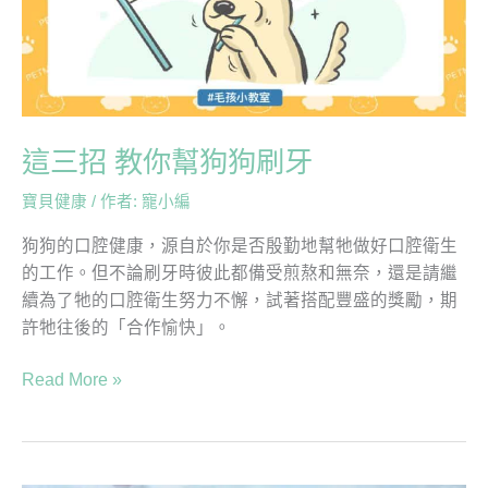
狗
狗
刷
牙
這三招 教你幫狗狗刷牙
寶貝健康
/ 作者:
寵小編
狗狗的口腔健康，源自於你是否殷勤地幫牠做好口腔衛生
的工作。但不論刷牙時彼此都備受煎熬和無奈，還是請繼
續為了牠的口腔衛生努力不懈，試著搭配豐盛的獎勵，期
許牠往後的「合作愉快」。
Read More »