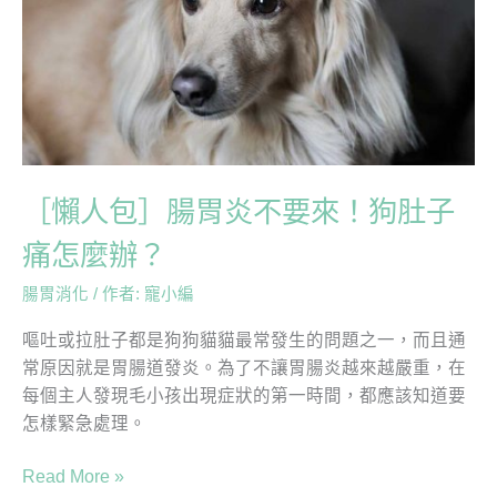
炎
不
要
來！
狗
肚
子
［懶人包］腸胃炎不要來！狗肚子
痛
怎
痛怎麼辦？
麼
辦？
腸胃消化
/ 作者:
寵小編
嘔吐或拉肚子都是狗狗貓貓最常發生的問題之一，而且通
常原因就是胃腸道發炎。為了不讓胃腸炎越來越嚴重，在
每個主人發現毛小孩出現症狀的第一時間，都應該知道要
怎樣緊急處理。
Read More »