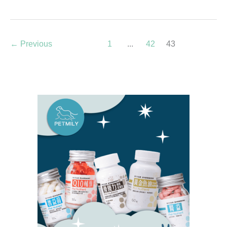
←
Previous
1
...
42
43