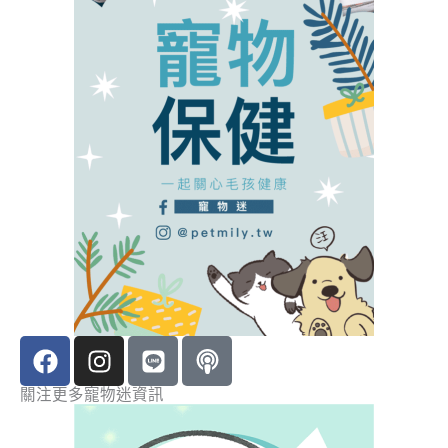
F
I
L
P
a
n
i
o
c
s
n
d
關注更多寵物迷資訊
e
t
e
c
b
a
a