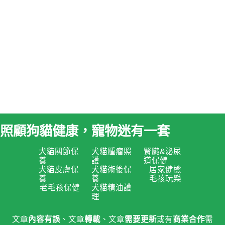
照顧狗貓健康，寵物迷有一套
犬貓關節保
犬貓腫瘤照
腎臟&泌尿
養
護
道保健
犬貓皮膚保
犬貓術後保
居家健檢
養
養
毛孩玩樂
老毛孩保健
犬貓精油護
理
文章
內容有誤
、文章
轉載
、文章
需要更新
或有
商業合作
需