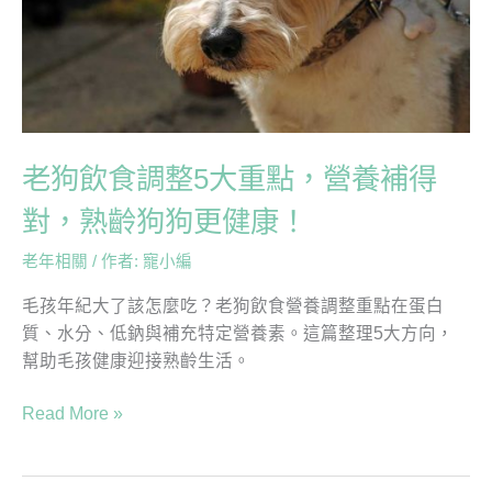
5
大
重
點，
營
養
老狗飲食調整5大重點，營養補得
補
得
對，熟齡狗狗更健康！
對，
熟
老年相關
/ 作者:
寵小編
齡
毛孩年紀大了該怎麼吃？老狗飲食營養調整重點在蛋白
狗
質、水分、低鈉與補充特定營養素。這篇整理5大方向，
狗
幫助毛孩健康迎接熟齡生活。
更
健
Read More »
康！