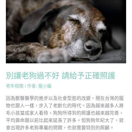
讓
老
狗
過
不
好
請
給
予
正
別讓老狗過不好 請給予正確照護
確
老年相關
/ 作者:
寵小編
照
護
因為獸醫醫學的進步以及社會型態的改變，現在台灣的寵
物也跟人一樣，步入了老齡化的時代。因為越來越多人將
毛小孩當成家人看待，狗狗所得到的照護也越來越完善，
平均壽命跟以前比起來延長了許多。但狗狗年紀大了，就
會出現許多老狗專屬的問題，也就需要特別的照顧。