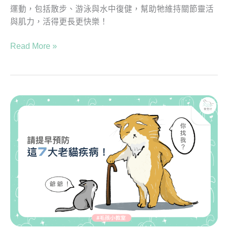
運動，包括散步、游泳與水中復健，幫助牠維持關節靈活
與肌力，活得更長更快樂！
Read More »
請
提
早
預
防
這
７
大
老
貓