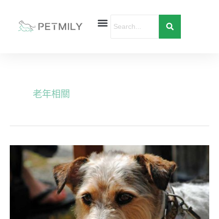
跳
至
主
要
首頁
寵物健康
寵物行為
愛寶貝購物
內
容
老年相關
老
狗
飲
食
調
整