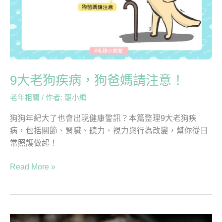
狗
爸
媽
請
注
意！
9大老狗疾病，狗爸媽請注意！
老年相關
/ 作者:
寵小編
狗狗年紀大了也會出現健康警訊？本篇整理9大老狗疾
病，包括關節、腎臟、聽力、視力與行為改變，幫你從日
常照護做起！
Read More »
別