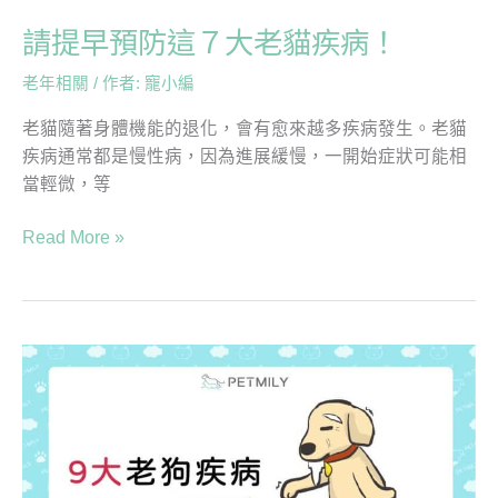
疾
病！
請提早預防這７大老貓疾病！
老年相關
/ 作者:
寵小編
老貓隨著身體機能的退化，會有愈來越多疾病發生。老貓
疾病通常都是慢性病，因為進展緩慢，一開始症狀可能相
當輕微，等
Read More »
9
大
老
狗
疾
病，