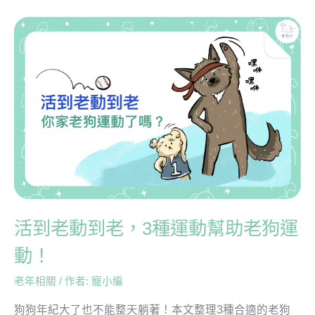
活
到
老
動
到
老，
3
種
運
動
幫
助
活到老動到老，3種運動幫助老狗運
老
動！
狗
運
老年相關
/ 作者:
寵小編
動！
狗狗年紀大了也不能整天躺著！本文整理3種合適的老狗