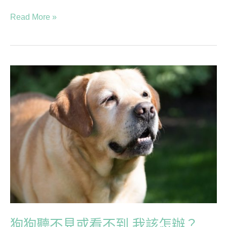
Read More »
狗
狗
聽
不
見
或
看
不
到
我
該
怎
狗狗聽不見或看不到 我該怎辦？
辦？