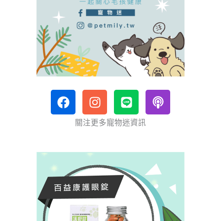
F
I
L
P
a
n
i
o
c
s
n
d
關注更多寵物迷資訊
e
t
e
c
b
a
a
o
g
s
o
r
t
k
a
m