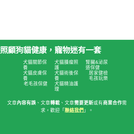
照顧狗貓健康，寵物迷有一套
犬貓關節保
犬貓腫瘤照
腎臟&泌尿
養
護
道保健
犬貓皮膚保
犬貓術後保
居家健檢
養
養
毛孩玩樂
老毛孩保健
犬貓精油護
理
文章
內容有誤
、文章
轉載
、文章
需要更新
或有
商業合作
需
求，歡迎「
聯絡我們
」。