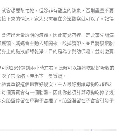
，就會想要幫忙牠，但除非有難產的跡象，否則盡量不要
理接下來的情況，家人只需要在旁邊觀察就可以了。記得
。
，會流出大量透明的液體，因此育兒箱裡一定要事先舖滿
膜裏頭，媽媽會主動去舔開來，咬掉臍帶，並且將膜跟胎
們身上的黏液都舔乾淨，目的是為了幫助保暖，並刺激寶
可能15分鐘到兩小時左右。此時可以讓牠吃點好吸收的
一次子宮收縮，產出下一隻寶寶。
此牠會重複這個過程好幾次，主人最好別讓母狗吃超過2
！每個寶寶會有一個胎盤，因此你必須計算母狗吃掉了幾
能有胎盤停留在母狗子宮裡了。胎盤滯留在子宮會引發子