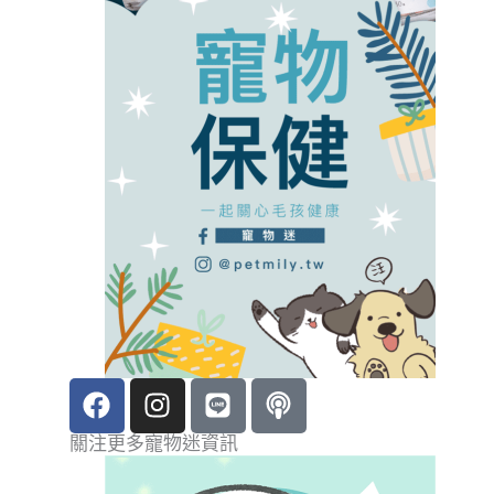
F
I
L
P
a
n
i
o
c
s
n
d
關注更多寵物迷資訊
e
t
e
c