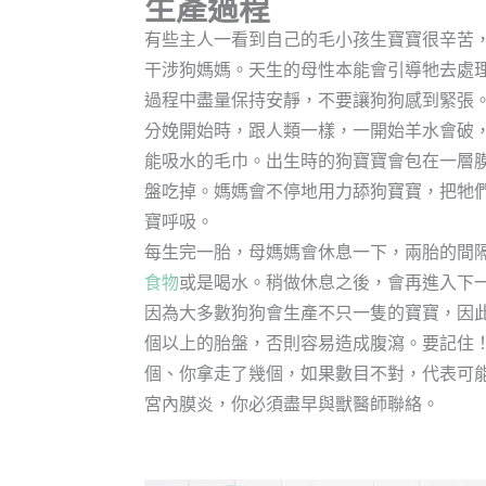
生產過程
有些主人一看到自己的毛小孩生寶寶很辛苦
干涉狗媽媽。天生的母性本能會引導牠去處
過程中盡量保持安靜，不要讓狗狗感到緊張
分娩開始時，跟人類一樣，一開始羊水會破
能吸水的毛巾。出生時的狗寶寶會包在一層
盤吃掉。媽媽會不停地用力舔狗寶寶，把牠
寶呼吸。
每生完一胎，母媽媽會休息一下，兩胎的間隔
食物
或是喝水。稍做休息之後，會再進入下
因為大多數狗狗會生產不只一隻的寶寶，因
個以上的胎盤，否則容易造成腹瀉。要記住
個、你拿走了幾個，如果數目不對，代表可
宮內膜炎，你必須盡早與獸醫師聯絡。