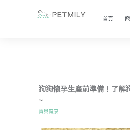
跳
至
首頁
寵
主
要
內
容
狗狗懷孕生產前準備！了解
~
寶貝健康