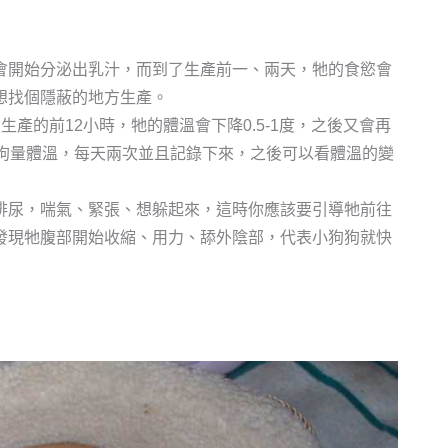
會開始分泌出乳汁，而到了生產前一、兩天，牠的食慾會
想找個隱蔽的地方生產。
狗生產的前12小時，牠的體溫會下降0.5-1度，之後又會再
母狗量體溫，每天兩次並且記錄下來，之後可以看體溫的變
排尿，喘氣、緊張、想躲起來，這時你應該要引導牠前往
發現牠腹部開始收縮、用力、舔外陰部，代表小狗狗就快