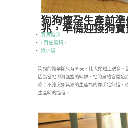
狗狗懷孕生產前準
兆，準備迎接狗寶
寶貝健康
/ 責任編輯：
寵小編
狗狗的懷孕期只有65天，比人類短上很多。
因為當牠即將臨盆的時候，牠的身體會開始
為了不讓突如其來的生產搞的你手足無措，
生產時的過程。