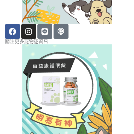
F
I
L
P
a
n
i
o
c
s
n
d
關注更多寵物迷資訊
e
t
e
c
b
a
a
o
g
s
o
r
t
k
a
m