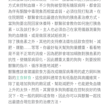
方式來控制血糖。不少狗狗被發現有糖尿病時，都會因
為伴有酮酸中毒現象而相當虛弱，必須住院打點滴。在
住院期間，獸醫會找出最適合狗狗的胰島素治療方式，
當狗狗要出院回家休養時，獸醫就會教你如何施打胰島
素，以及該打多少，主人也必須自己在家用儀器測量狗
狗的血糖值，或是做尿液試紙檢測。
除了胰島素之外，其他的支持療法還包括飲食控制、減
肥、運動……等等。你最好每天幫狗狗量體重，看看牠
是不是不正常的消瘦。因為肥胖會增加細胞對胰島素的
抗性，使糖尿病惡化，因此體重太重的狗狗，則要按照
獸醫的指示，循序漸進地減肥。
獸醫應該會建議飲食方面改成糖尿病專用的處方飼料無
穀的
主食鮮食
，這些飼料通常含有低脂肪與高纖維質，
除了能增加狗狗的飽足感、幫助減肥外，也能避免血糖
上升的太快。然而，其實很多狗狗都能在控制良好的情
況下，吃一般的飼料或食物，因此你可以與獸醫一起找
出最適合現在飲食的治療方法。