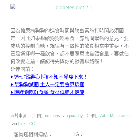
因為糖尿病狗狗的進食時間與胰島素施打時間必須固
定，因此如果想給狗狗吃零食，應詢問獸醫的意見。要
成功的控制血糖，規律有一致性的飲食相當中重要，不
管是選擇哪一種飲食，都不要隨意改變餵食量。要做任
何改變之前，請記得先與你的獸醫聯絡喔！
延伸閱讀：
♦
這七招讓毛小孩不知不覺瘦下來！
♦
幫狗狗減肥 主人一定要會算這個
♦
餵胖狗吃鮮食餐 食材低脂才健康
圖片來源: （上圖）
eminens
via
pixabay
（下圖）
Artur Malinowski
via
flickr
CC
寵物迷相關連結：
IG：