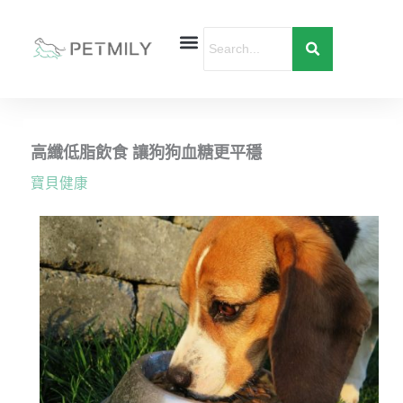
跳
至
主
要
首頁
寵物健康
寵物行為
愛寶貝購物
內
容
高纖低脂飲食 讓狗狗血糖更平穩
寶貝健康