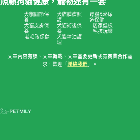
照顧狗貓健康，寵物迷有一套
犬貓關節保
犬貓腫瘤照
腎臟&泌尿
養
護
道保健
犬貓皮膚保
犬貓術後保
居家健檢
養
養
毛孩玩樂
老毛孩保健
犬貓精油護
理
文章
內容有誤
、文章
轉載
、文章
需要更新
或有
商業合作
需
求，歡迎「
聯絡我們
」。