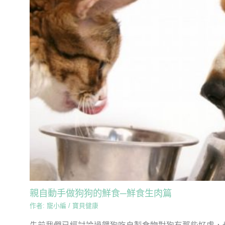
親自動手做狗狗的鮮食─鮮食生肉篇
作者:
寵小編
/
寶貝健康