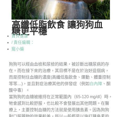
高纖低脂飲食 讓狗狗血
糖更平穩
寶貝健康
/ 責任編輯：
寵小編
狗狗可以經由血檢和尿檢的結果，被診斷出糖尿病的存
在。而在接下來的治療，其目標不是在於治好這個病，
而是控制住血糖的濃度(高纖低脂飲食、運動、體重控制
等等…)，並且對症治療其他的併發症（例如
白內障
、酮
酸中毒）。
當狗狗的血糖被維持在正常範圍內（65-120 mg/dl）時，
牠會感到比較舒服，也比較不會發展出其他問題。在醫
療上，主要控制血糖的方法就是使用胰島素。因為狗狗
對口服藥物的效果較差，所以一般都是以施打胰島素的