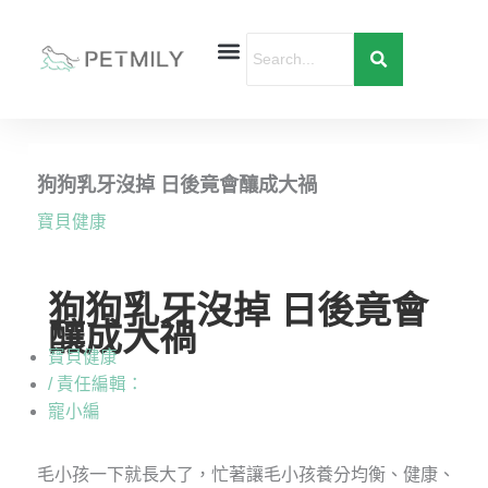
跳
至
主
要
首頁
寵物健康
寵物行為
愛寶貝購物
內
容
狗狗乳牙沒掉 日後竟會釀成大禍
寶貝健康
狗狗乳牙沒掉 日後竟會
釀成大禍
寶貝健康
/ 責任編輯：
寵小編
毛小孩一下就長大了，忙著讓毛小孩養分均衡、健康、