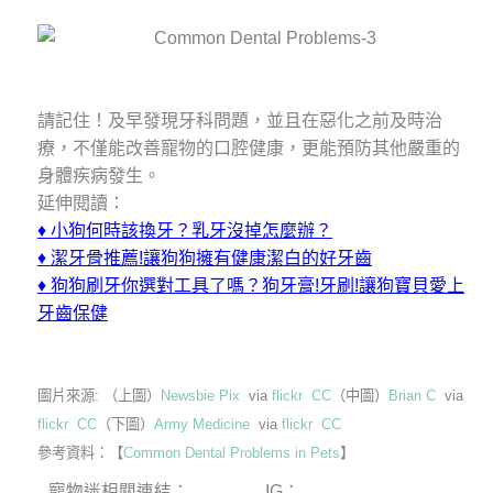
請記住！及早發現牙科問題，並且在惡化之前及時治
療，不僅能改善寵物的口腔健康，更能預防其他嚴重的
身體疾病發生。
延伸閱讀：
♦
小狗何時該換牙？乳牙沒掉怎麼辦？
♦
潔牙骨推薦!讓狗狗擁有健康潔白的好牙齒
♦
狗狗刷牙你選對工具了嗎？狗牙膏!牙刷!讓狗寶貝愛上
牙齒保健
圖片來源: （上圖）
Newsbie Pix
via
flickr
CC
（中圖）
Brian C
via
flickr
CC
（下圖）
Army Medicine
via
flickr
CC
參考資料：【
Common Dental Problems in Pets
】
寵物迷相關連結：
IG：