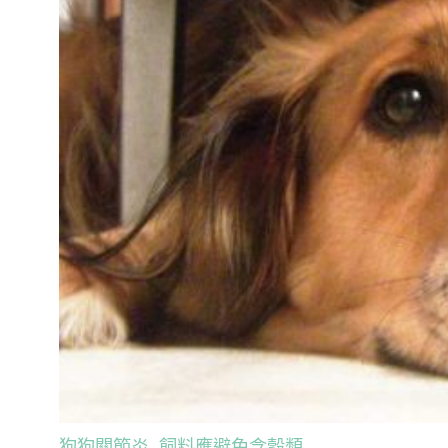
狗狗關節炎 飼料應避免含穀類