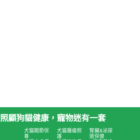
照顧狗貓健康，寵物迷有一套
犬貓關節保
犬貓腫瘤照
腎臟&泌尿
養
護
道保健