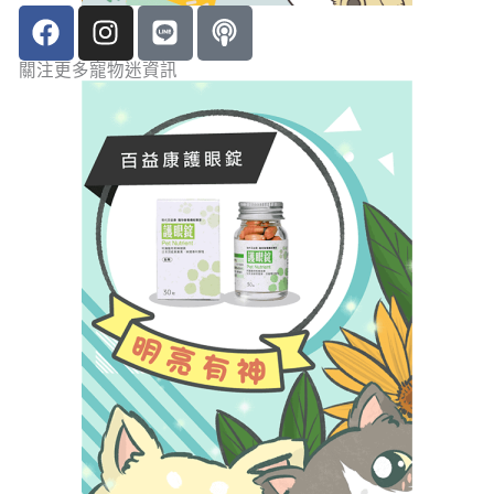
F
I
L
P
a
n
i
o
c
s
n
d
關注更多寵物迷資訊
e
t
e
c
b
a
a
o
g
s
o
r
t
k
a
m