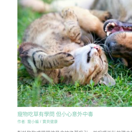
寵物吃草有學問 但小心意外中毒
作者:
寵小編
/
寶貝健康