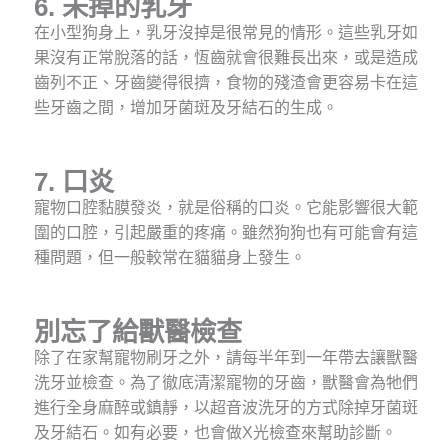
6.
未掉的乳牙
在小型狗身上，乳牙沒掉是很常見的情形。這些乳牙如
果沒有正常脫落的話，恆齒就會很難長出來，或是造成
齒列不正、牙齒變得很擠，食物的殘渣會更容易卡在這
些牙齒之間，增加牙菌斑及牙結石的生成。
7.
口炎
寵物口腔黏膜發炎，就是俗稱的口炎。它能影響很大範
圍的口腔，引起嚴重的疼痛。雖然狗狗也有可能會有這
種問題，但一般較常在貓貓身上發生。
別忘了給獸醫檢查
除了在家幫寵物刷牙之外，請每半年到一年帶去讓獸醫
洗牙並檢查。為了徹底清潔寵物的牙齒，獸醫會為牠們
進行全身麻醉或鎮靜，以超音波洗牙的方式除掉牙菌斑
及牙結石。如有必要，也會做X光檢查來幫助診斷。