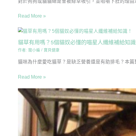
對於狗狗或貓貓總是會被綠草吸引，並咀嚼下肚的理由眾
Read More »
貓草有用嗎？5個貓奴必懂的喵星人纖維補給知識
作者:
寵小編
/
寶貝健康
貓咪為什麼愛吃貓草？是缺乏營養還是有助排毛？本篇整理
Read More »