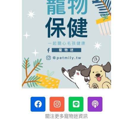
F
I
L
P
a
n
i
o
c
s
n
d
關注更多寵物迷資訊
e
t
e
c
b
a
a