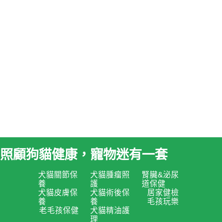
照顧狗貓健康，寵物迷有一套
犬貓關節保
犬貓腫瘤照
腎臟&泌尿
養
護
道保健
犬貓皮膚保
犬貓術後保
居家健檢
養
養
毛孩玩樂
老毛孩保健
犬貓精油護
理