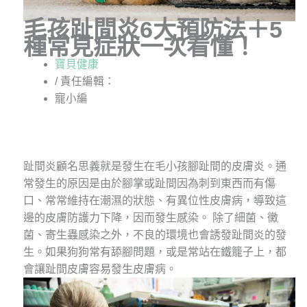
毛孩趾間炎6大預防法＋5
種常見症狀一次看懂！
寶貝健康
/ 責任編輯：
寵小編
趾間炎顧名思義就是發生在毛小孩腳趾間的皮膚炎。通
常發生的原因是由於腳掌或趾間因為刺到東西而有傷
口、常常維持在潮濕的狀態、有異位性皮膚病，導致這
邊的皮膚防護力下降，因而發生感染。
除了細菌、黴
菌、寄生蟲感染之外，不良的環境也會誘發趾間炎的發
生。如果狗狗常有舔腳問題，或是常站在鐵籠子上，都
會讓趾間皮膚容易發生皮膚病。