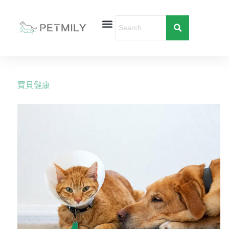
跳
至
主
要
首頁
寵物健康
寵物行為
愛寶貝購物
內
容
寶貝健康