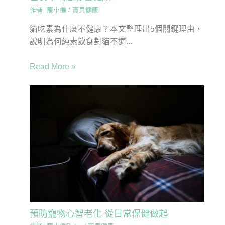
作者:
寵小編
/
寶貝健康
貓吃素為什麼不健康？本文整理出5個關鍵理由，
說明為何純素飲食對貓不適...
Read More »
預防寵物心智老化 從日常保健做起