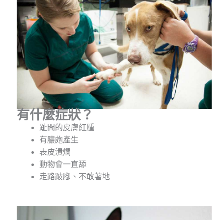
有什麼症狀？
趾間的皮膚紅腫
有膿皰產生
表皮潰爛
動物會一直舔
走路跛腳、不敢著地