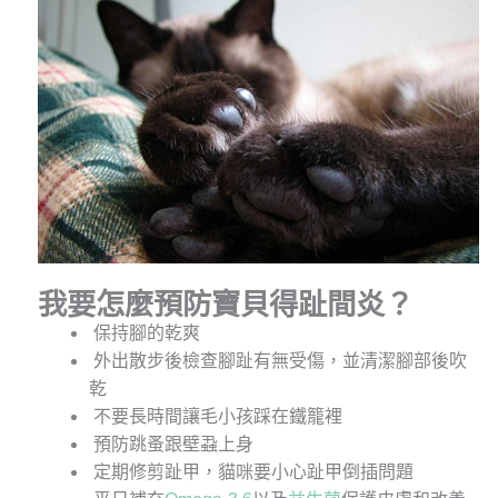
我要怎麼預防寶貝得趾間炎？
保持腳的乾爽
外出散步後檢查腳趾有無受傷，並清潔腳部後吹
乾
不要長時間讓毛小孩踩在鐵籠裡
預防跳蚤跟壁蝨上身
定期修剪趾甲，貓咪要小心趾甲倒插問題