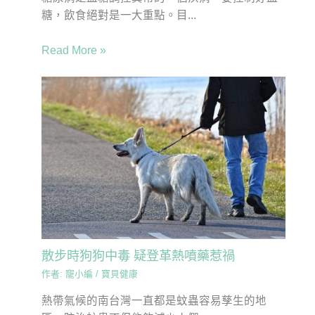
糖，飲食絕對是一大重點。目...
Read More »
散步時狗狗中毒 疑登革熱噴藥惹禍
作者:
寵小編
/
寶貝健康
熱帶氣候的南台灣一直都是蚊蟲容易孳生的地