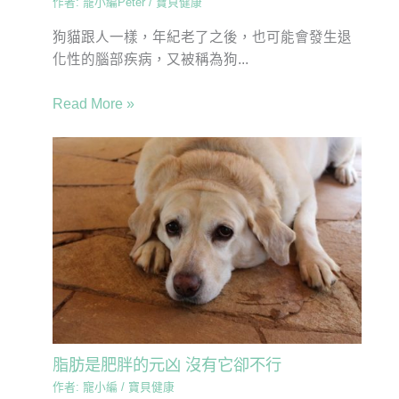
作者:
寵小編Peter
/
寶貝健康
狗貓跟人一樣，年紀老了之後，也可能會發生退
化性的腦部疾病，又被稱為狗...
Read More »
脂肪是肥胖的元凶 沒有它卻不行
作者:
寵小編
/
寶貝健康