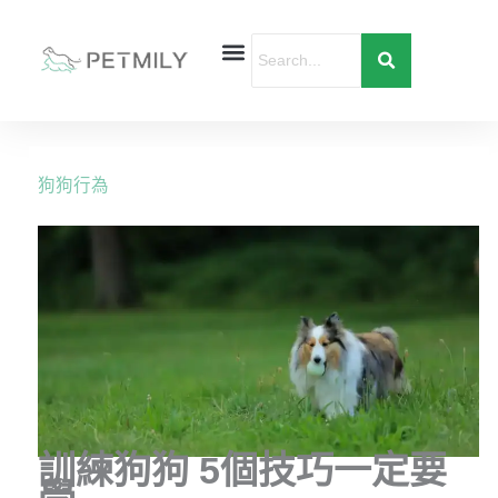
跳
至
主
要
首頁
寵物健康
寵物行為
愛寶貝購物
內
容
狗狗行為
訓練狗狗 5個技巧一定要
學