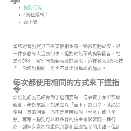
狗狗行為
/ 責任編輯：
寵小編
當您對著狗寶貝下達某個指令時，牠卻無動於衷，是
一件多麼令人沮喪的事。但對於無辜的狗狗而言，牠
是真的不了解你所想要表達的意思。這裡教大家5項技
巧，你和狗狗間，再也不會出現尷尬的僵局。
每次都使用相同的方式來下達指
令
您可能認為已經做到了這個要點，但事實上並不那麼
確實。舉例來說，如果是以「坐下」為口令，就必須
使用一貫的詞彙，而不是有時候說「坐著」或「坐
好」等等。狗狗可以就多樣的指令來學習同一種行
為，訓練有素的狗更能判斷和回應指令的用語。但訓