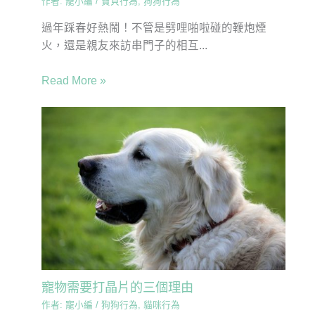
作者:
寵小編
/
寶貝行為
,
狗狗行為
過年踩春好熱鬧！不管是劈哩啪啦碰的鞭炮煙
火，還是親友來訪串門子的相互...
Read More »
寵物需要打晶片的三個理由
作者:
寵小編
/
狗狗行為
,
貓咪行為