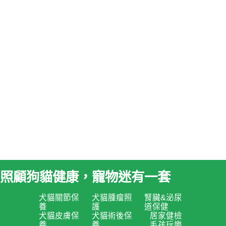
照顧狗貓健康，寵物迷有一套
犬貓關節保
犬貓腫瘤照
腎臟&泌尿
養
護
道保健
犬貓皮膚保
犬貓術後保
居家健檢
養
養
毛孩玩樂