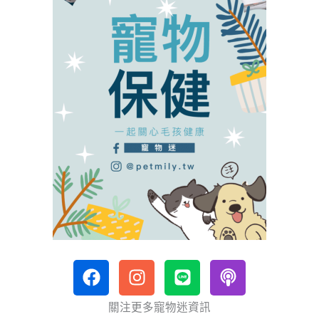
F
I
L
P
a
n
i
o
c
s
n
d
關注更多寵物迷資訊