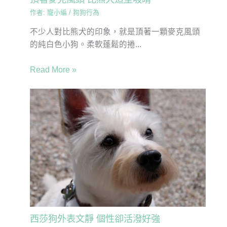
作者:
寵小編
/
狗狗行為
不少人對比熊犬的印象，就是頂著一顆麥克風頭
的純白色小狗。柔軟蓬鬆的捲...
Read More »
西莎狗外表文靜 個性卻活潑好強