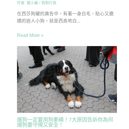
作者:
寵小編
/
狗狗行為
在西莎狗罐的廣告中，有著一身白毛，貼心又撒
嬌的迷人小狗，就是西高地白...
Read More »
遛狗一定要用狗牽繩！7大原因告訴你為何
遛狗要守規又安全！