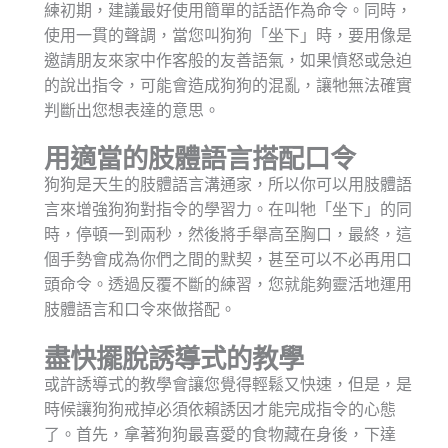
練初期，建議最好使用簡單的話語作為命令。同時，
使用一貫的聲調，當您叫狗狗「坐下」時，要用像是
邀請朋友來家中作客般的友善語氣，如果憤怒或急迫
的說出指令，可能會造成狗狗的混亂，讓牠無法確實
判斷出您想表達的意思。
用適當的肢體語言搭配
口令
狗狗是天生的肢體語言溝通家，所以你可以用肢體語
言來增強狗狗對指令的學習力。在叫牠「坐下」的同
時，停頓一到兩秒，然後將手舉高至胸口，最終，這
個手勢會成為你們之間的默契，甚至可以不必再用口
頭命令。透過反覆不斷的練習，您就能夠靈活地運用
肢體語言和口令來做搭配。
盡快擺脫誘導式的教學
或許誘導式的教學會讓您覺得輕鬆又快速，但是，是
時候讓狗狗戒掉必須依賴誘因才能完成指令的心態
了。首先，拿著狗狗最喜愛的食物藏在身後，下達