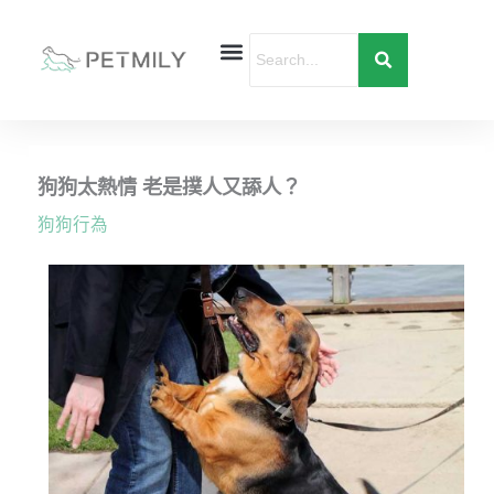
跳
至
主
要
首頁
寵物健康
寵物行為
愛寶貝購物
內
容
狗狗太熱情 老是撲人又舔人？
狗狗行為