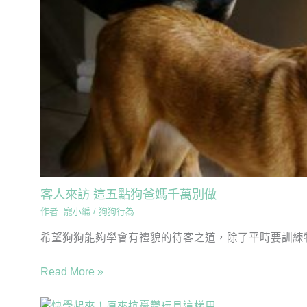
客人來訪 這五點狗爸媽千萬別做
作者:
寵小編
/
狗狗行為
希望狗狗能夠學會有禮貌的待客之道，除了平時要訓練牠
Read More »