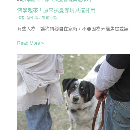
快學起來！原來抗憂鬱玩具這樣用
作者:
寵小編
/
狗狗行為
有些人為了讓狗狗獨自在家時，不要因為分離焦慮或無聊
Read More »