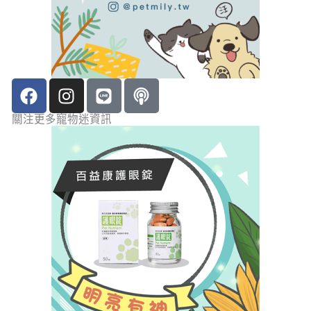
F
I
L
P
a
n
i
o
c
s
n
d
關注更多寵物迷資訊
e
t
e
c
b
a
a
o
g
s
o
r
t
k
a
m