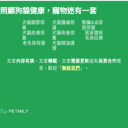
照顧狗貓健康，寵物迷有一套
犬貓關節保
犬貓腫瘤照
腎臟&泌尿
養
護
道保健
犬貓皮膚保
犬貓術後保
居家健檢
養
養
毛孩玩樂
老毛孩保健
犬貓精油護
理
文章
內容有誤
、文章
轉載
、文章
需要更新
或有
商業合作
需
求，歡迎「
聯絡我們
」。