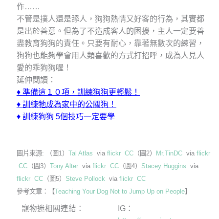
作……
不管是撲人還是舔人，狗狗熱情又好客的行為，其實都
是出於善意。但為了不造成客人的困擾，主人一定要善
盡教育狗狗的責任。只要有耐心，靠著無數次的練習，
狗狗也能夠學會用人類喜歡的方式打招呼，成為人見人
愛的乖狗狗喔！
延伸閱讀：
♦
準備這１０項，訓練狗狗更輕鬆！
♦
訓練牠成為家中的公關狗！
♦
訓練狗狗 5個技巧一定要學
圖片來源: （圖1）
Tal Atlas
via
flickr
CC
（圖2）
Mr.TinDC
via
flickr
CC
（圖3）
Tony Alter
via
flickr
CC
（圖4）
Stacey Huggins
via
flickr
CC
（圖5）
Steve Pollock
via
flickr
CC
參考文章：【
Teaching Your Dog Not to Jump Up on People
】
寵物迷相關連結：
IG：