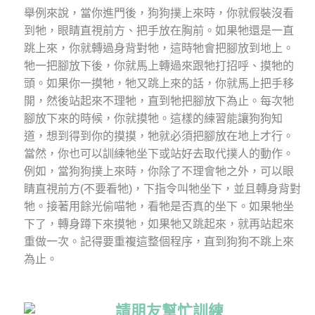
舉例來說，當你進門後，狗狗撲上來時，你就假裝沒看
到牠，眼睛直視前方、把手放在胸前。如果牠還是一直
跳上來，你就轉過身背對牠，這時牠會把腳放到地上。
牠一把腳放下後，你就馬上轉過來跟牠打招呼、摸牠的
頭。如果你一摸牠，牠又跳上來的話，你就馬上把手移
開，然後站起來不理牠，直到牠把腳放下為止。每次牠
腳放下來的時候，你就摸牠。這樣的練習能讓狗狗知
道，想到得到你的摸摸，牠就必須把腳放在地上才行。
當然，你也可以訓練牠坐下或站好去取代撲人的動作。
例如，當狗狗撲上來時，你除了不理會牠之外，可以眼
睛直視前方(不要看牠)，下指令叫牠坐下，並且轉身背對
牠。接著用餘光偷喵牠，看牠是否真的坐下。如果牠坐
下了，轉身蹲下來摸牠，如果牠又跳起來，就再站起來
重做一次。記得要重複這整個程序，直到狗狗不跳上來
為止。