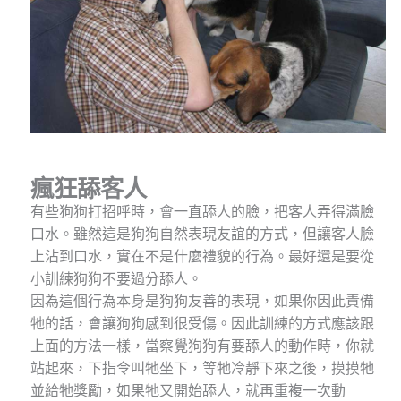
瘋狂舔客人
有些狗狗打招呼時，會一直舔人的臉，把客人弄得滿臉
口水。雖然這是狗狗自然表現友誼的方式，但讓客人臉
上沾到口水，實在不是什麼禮貌的行為。最好還是要從
小訓練狗狗不要過分舔人。
因為這個行為本身是狗狗友善的表現，如果你因此責備
牠的話，會讓狗狗感到很受傷。因此訓練的方式應該跟
上面的方法一樣，當察覺狗狗有要舔人的動作時，你就
站起來，下指令叫牠坐下，等牠冷靜下來之後，摸摸牠
並給牠獎勵，如果牠又開始舔人，就再重複一次動