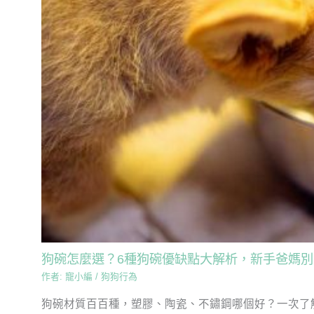
狗碗怎麼選？6種狗碗優缺點大解析，新手爸媽別
作者:
寵小編
/
狗狗行為
狗碗材質百百種，塑膠、陶瓷、不鏽鋼哪個好？一次了解6