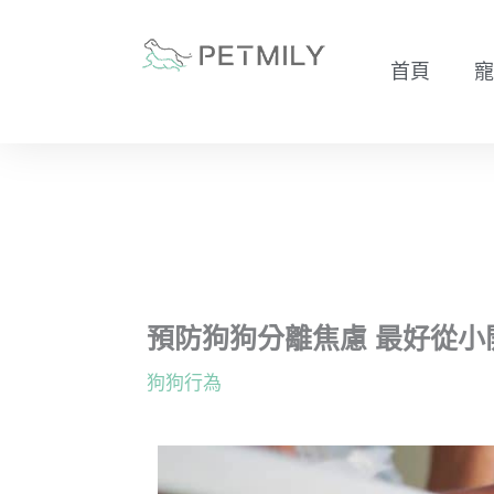
跳
至
首頁
寵
主
要
內
容
預防狗狗分離焦慮 最好從小
狗狗行為