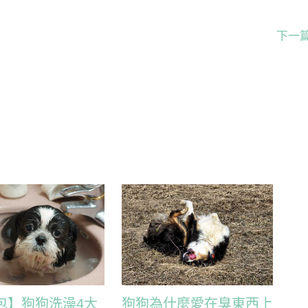
下一
包】狗狗洗澡4大
狗狗為什麼愛在臭東西上