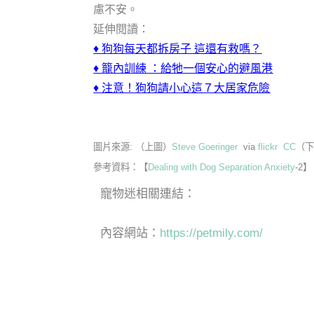
慮不安。
延伸閱讀：
♦
狗狗每天都拆房子 這還有救嗎？
♦
籠內訓練 ：給牠一個安心的避風港
♦
注意！狗狗請小心這７大居家危險
圖片來源: （上圖）
Steve Goeringer
via
flickr
CC
（
參考資料：【
Dealing with Dog Separation Anxiety
-2】
寵物迷相關連結：
內容網站：
https://petmily.com/