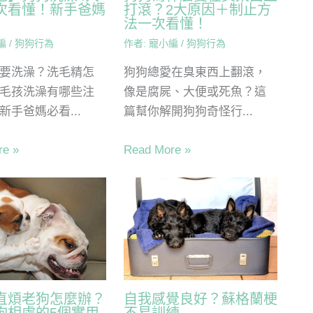
次看懂！新手爸媽
打滾？2大原因＋制止方
法一次看懂！
編
/
狗狗行為
作者:
寵小編
/
狗狗行為
要洗澡？洗毛精怎
狗狗總愛在臭東西上翻滾，
毛孩洗澡有哪些注
像是腐屍、大便或死魚？這
新手爸媽必看...
篇幫你解開狗狗奇怪行...
re »
Read More »
直煩老狗怎麼辦？
自我感覺良好？蘇格蘭梗