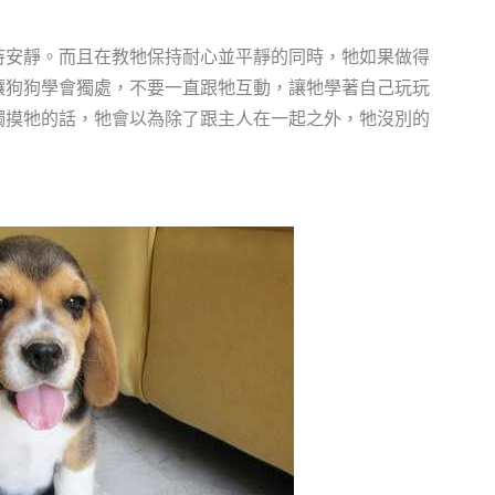
持安靜。而且在教牠保持耐心並平靜的同時，牠如果做得
讓狗狗學會獨處，不要一直跟牠互動，讓牠學著自己玩玩
觸摸牠的話，牠會以為除了跟主人在一起之外，牠沒別的