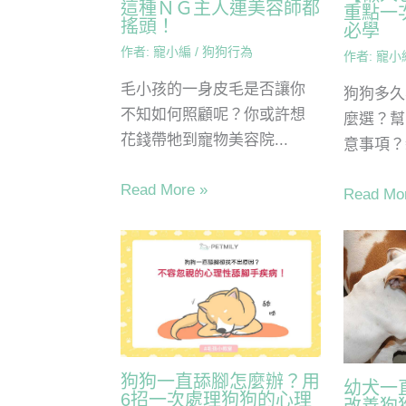
這種ＮＧ主人連美容師都
重點一
搖頭！
必學
作者:
寵小編
/
狗狗行為
作者:
寵小
毛小孩的一身皮毛是否讓你
狗狗多久
不知如何照顧呢？你或許想
麼選？幫
花錢帶牠到寵物美容院...
意事項？
Read More »
Read Mo
狗狗一直舔腳怎麼辦？用
幼犬一
6招一次處理狗狗的心理