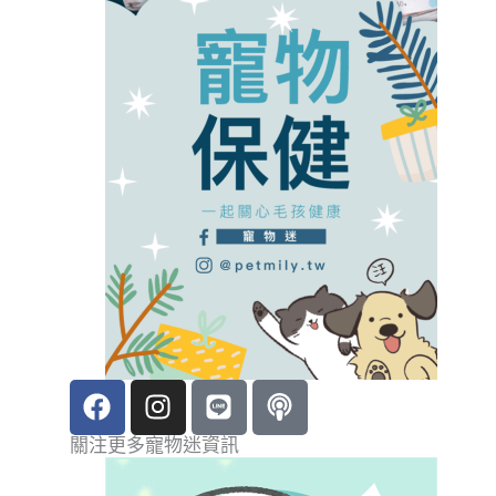
F
I
L
P
a
n
i
o
c
s
n
d
關注更多寵物迷資訊
e
t
e
c