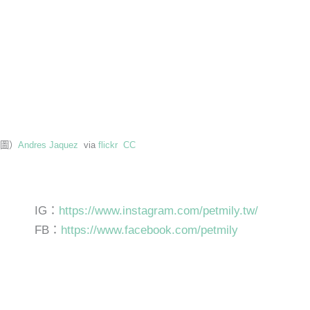
下圖）
Andres Jaquez
via
flickr
CC
IG：
https://www.instagram.com/petmily.tw/
FB：
https://www.facebook.com/petmily