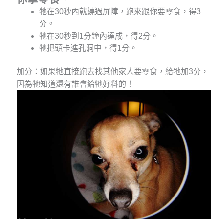
牠在30秒內就繞過屏障，跑來跟你要零食，得3
分。
牠在30秒到1分鐘內達成，得2分。
牠把頭卡進孔洞中，得1分。
加分：如果牠直接跑去找其他家人要零食，給牠加3分，
因為牠知道還有誰會給牠好料的！