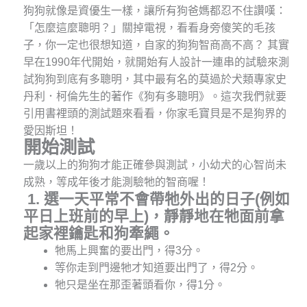
狗狗就像是資優生一樣，讓所有狗爸媽都忍不住讚嘆：
「怎麼這麼聰明？」關掉電視，看看身旁傻笑的毛孩
子，你一定也很想知道，自家的狗狗智商高不高？
其實
早在1990年代開始，就開始有人設計一連串的試驗來測
試狗狗到底有多聰明，其中最有名的莫過於犬類專家史
丹利．柯倫先生的著作《狗有多聰明》。這次我們就要
引用書裡頭的測試題來看看，你家毛寶貝是不是狗界的
愛因斯坦！
開始測試
一歲以上的狗狗才能正確參與測試，小幼犬的心智尚未
成熟，等成年後才能測驗牠的智商喔！
1. 選一天平常不會帶牠外出的日子
(例如
平日上班前的早上
)，靜靜地在牠面前拿
起家裡鑰匙和狗牽繩。
牠馬上興奮的要出門，得3分。
等你走到門邊牠才知道要出門了，得2分。
牠只是坐在那歪著頭看你，得1分。