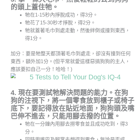
的頭上蓋住牠
。
牠在1-15秒內掙脫成功，得3分。
牠花了15-30秒才掙脫，得2分。
牠就蓋著毛巾到處走動，然後絆倒或撞到東西，
得1分。
加分：要是牠整天都頂著毛巾到處走，卻沒有撞到任何
東西，額外加1分。(但平常就愛這樣惡搞狗狗的主人，
應該要扣自己一分！哈哈！)
4. 現在要測試牠解決問題的能力
。
在狗
狗的注視下
，
將一個零食放到櫃子或椅子
底下
，
要記得放在貼近地面
，
狗狗頭及嘴
巴伸不進去
，
只能用腳去撥的位置
。
牠在一分鐘內用腳去撈零食並且成功吃到，得3
分。
同時用嘴巴及腳掌去想得到零食，無論是否成