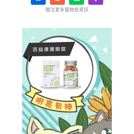
a
n
i
o
c
s
n
d
關注更多寵物迷資訊
e
t
e
c
b
a
a
o
g
s
o
r
t
k
a
m