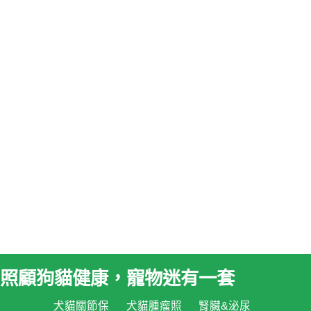
照顧狗貓健康，寵物迷有一套
犬貓關節保
犬貓腫瘤照
腎臟&泌尿