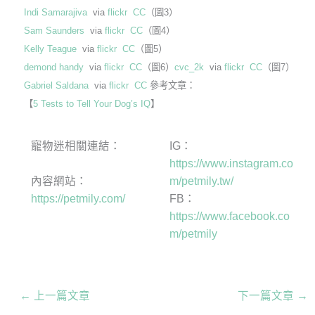
Indi Samarajiva
via
flickr
CC
（圖3）
Sam Saunders
via
flickr
CC
（圖4）
Kelly Teague
via
flickr
CC
（圖5）
demond handy
via
flickr
CC
（圖6）
cvc_2k
via
flickr
CC
（圖7）
Gabriel Saldana
via
flickr
CC
參考文章：
【
5 Tests to Tell Your Dog’s IQ
】
寵物迷相關連結：
IG：
https://www.instagram.co
內容網站：
m/petmily.tw/
https://petmily.com/
FB：
https://www.facebook.co
m/petmily
←
上一篇文章
下一篇文章
→