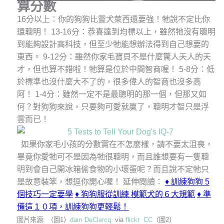
算分數
16分以上：你的狗狗比靈犬萊西還要強！牠說不定比你
還聰明！
13-16分：恭喜達到均標以上，雖然牠沒有聰明
到能夠設計高科技，但至少牠能想辦法得到自己想要的
東西。
9-12分：雖然你家毛寶貝不是什麼驚人天人的天
才，但也算不錯啦！牠算是位於中間智商喔！
5-8分：低
於標準也沒什麼大不了的，很多偉人的智商也沒多高
阿！
1-4分：雖然一定不是最聰明的那一個，但那又如
何？對狗狗來說，只要夠可愛就贏了，聰明才智只是浮
雲而已！
如果你家毛小孩的分數實在不怎麼樣，請不要太沮喪，
畢竟你愛牠可不是因為牠很聰明，而且誰想要有一隻聰
明到會自己開冰箱偷食物的小壞蛋呢？而且說不定牠只
是故意裝笨，想逗你開心喔！
延伸閱讀：
♦
訓練狗狗 5
個技巧一定要學
♦
狗狗服從訓練 模範犬的６大規範
♦
準
備這１０項，訓練狗狗更輕鬆！
圖片來源: （圖1）
dam DeClercq
via
flickr
CC
（圖2）