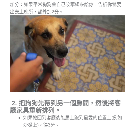
加分：如果平常狗狗會自己咬牽繩來給你，告訴你牠要
出去上廁所，額外加2分
。
2. 把狗狗先帶到另一個房間
，然後將客
廳家具重新排列。
如果牠回到客廳後能馬上跑到最愛的位置上(例如
沙發上)，得3分。