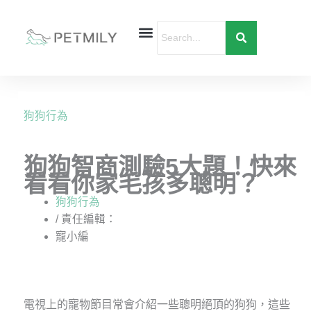
跳
至
主
要
首頁
寵物健康
寵物行為
愛寶貝購物
內
容
狗狗行為
狗狗智商測驗5大題！快來
看看你家毛孩多聰明？
狗狗行為
/ 責任編輯：
寵小編
電視上的寵物節目常會介紹一些聰明絕頂的狗狗，這些