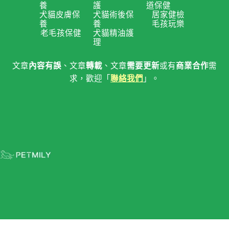
養
護
道保健
犬貓皮膚保
犬貓術後保
居家健檢
養
養
毛孩玩樂
老毛孩保健
犬貓精油護
理
文章
內容有誤
、文章
轉載
、文章
需要更新
或有
商業合作
需
求，歡迎「
聯絡我們
」。