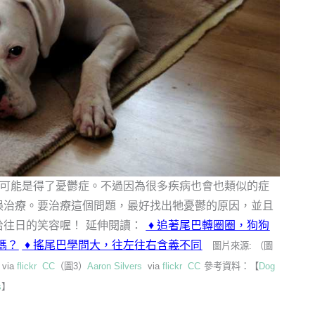
可能是得了憂鬱症。不過因為很多疾病也會也類似的症
誤治療。要治療這個問題，最好找出牠憂鬱的原因，並且
拾往日的笑容喔！
延伸閱讀：
♦
追著尾巴轉圈圈，狗狗
嗎？
♦
搖尾巴學問大，往左往右含義不同
圖片來源: （圖
via
flickr
CC
（圖3）
Aaron Silvers
via
flickr
CC
參考資料：【
Dog
s
】