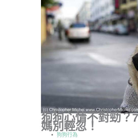
狗狗心情不對勁？
媽別輕忽！
狗狗行為