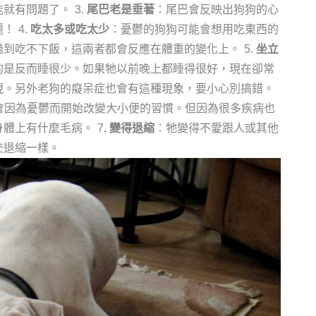
能就有問題了。
3.
尾巴老是垂著
：尾巴會反映出狗狗的心
麗！
4.
吃太多或吃太少
：憂鬱的狗狗可能會想用吃東西的
過到吃不下飯，這兩者都會反應在體重的變化上。
5.
坐立
的是反而睡很少。如果牠以前晚上都睡得很好，現在卻常
現。另外老狗的癡呆症也會有這種現象，要小心別搞錯。
會因為憂鬱而開始改變大小便的習慣。但因為很多疾病也
身體上有什麼毛病。
7
. 變得退縮
：牠變得不愛跟人或其他
交退縮一樣。