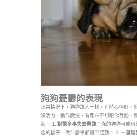
狗狗憂鬱的表現
正常情況下，狗狗跟人一樣，有時心情好，
沒活力、動作變慢、看起來不想跟你互動，
狀：
1.
對很多事失去興趣
：你的狗狗可能曾
趣的樣子，做什麼事都提不起勁。
2.
一直睡