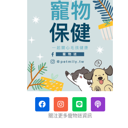
F
I
L
P
a
n
i
o
c
s
n
d
關注更多寵物迷資訊
e
t
e
c