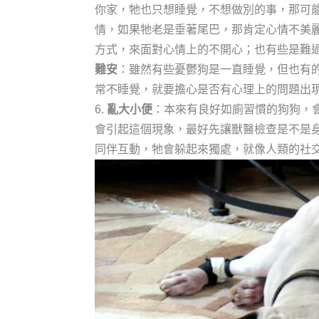
你家，牠也只想睡覺，不想做別的事，那可
情，如果牠老是垂著尾巴，那肯定心情不美
方式，來面對心情上的不開心；也有些是難
難安
：雖然有些憂鬱狗是一直睡覺，但也有
常不睡覺，就要擔心是否有心理上的問題出
6.
亂大小便
：本來有良好如廁習慣的狗狗，
會引起這個現象，最好先讓獸醫檢查是不是
同伴互動，牠會躲起來獨處，就像人類的社