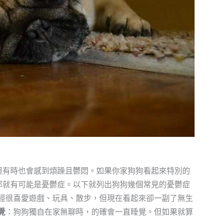
但有時也會感到煩躁且鬱悶。如果你家狗狗看起來特別的
那就有可能是憂鬱症。以下就列出狗狗幾個常見的憂鬱症
經很喜愛遊戲、玩具、散步，但現在看起來卻一副了無生
覺
：狗狗獨自在家無聊時，的確會一直睡覺。但如果就算