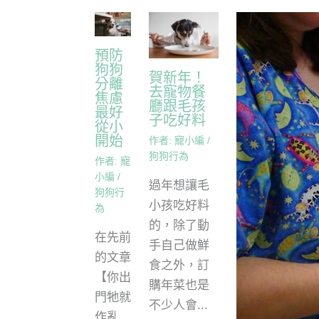
預防
狗狗
賀新年！
分離
去寵物餐
焦慮
廳跟毛孩
最好
子吃好料
從小
開始
作者:
寵小編
/
狗狗行為
作者:
寵
小編
/
過年想讓毛
狗狗行
小孩吃好料
為
的，除了動
在先前
手自己做鮮
的文章
食之外，訂
【你出
購年菜也是
門牠就
不少人會...
作亂