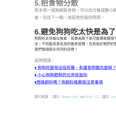
5.把食物分散
原本用一個狗碗裝食物，可以改分裝成數小
後，去找下一碗，拖延牠吃飯的時間。
6.避免狗狗吃太快是為
狗狗吃太快看似無害，其實長期下來可能導致腸胃
法，不但能改善毛孩的進食習慣，也有助於牠們的
我們每個飼主共同的目標！
延伸閱讀：
♦
狗狗吃飯發出低吼聲，有護食問題怎麼辦
♦
小心狗狗肥胖的元兇就是你
♦
想換飼料嗎？狗飼料推薦與注意事項
圖片來源: （圖1）
Neeta Lind
via
flickr
CC
（圖2）
Le