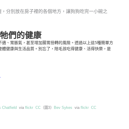
碗，分別放在房子裡的各個地方，讓狗狗吃完一小碗之
了牠們的健康
不適、胃脹氣，甚至增加腸胃扭轉的風險。透過以上這5種簡單方
整體健康與生活品質。別忘了，陪毛孩吃得健康、活得快樂，是
？
s Chatfield
via
flickr
CC
（圖3）
Bev Sykes
via
flickr
CC