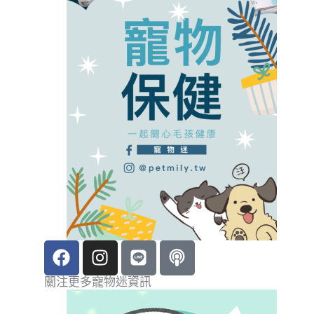
F
I
L
P
a
n
i
o
c
s
n
d
關注更多寵物迷資訊
e
t
e
c