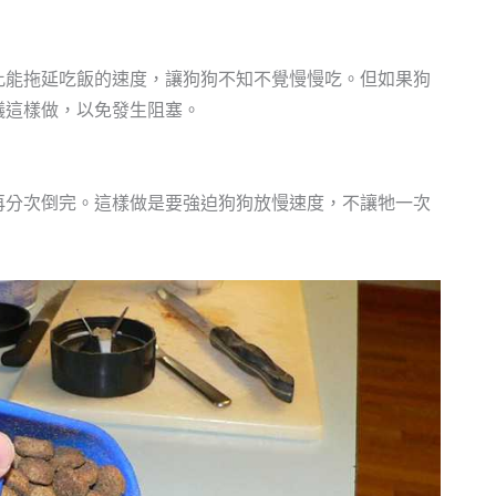
此能拖延吃飯的速度，讓狗狗不知不覺慢慢吃。但如果狗
議這樣做，以免發生阻塞。
再分次倒完。這樣做是要強迫狗狗放慢速度，不讓牠一次