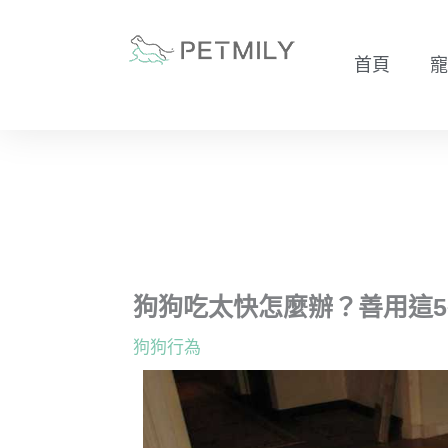
跳
至
首頁
寵
主
要
內
容
狗狗吃太快怎麼辦？善用這
狗狗行為